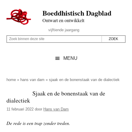
Door
Skip
Spring
Spring
Boeddhistisch Dagblad
naar
to
naar
naar
de
secondary
de
de
Ontwart en ontwikkelt
hoofd
menu
eerste
voettekst
Header
vijftiende jaargang
inhoud
sidebar
Rechts
Z
Z
o
o
e
e
MENU
k
k
b
o
i
p
home
»
hans van dam
»
sjaak en de bonenstaak van de dialectiek
n
d
Sjaak en de bonenstaak van de
n
e
dialectiek
e
z
n
11 februari 2022
door
Hans van Dam
e
d
s
De rede is een trap zonder treden.
e
i
z