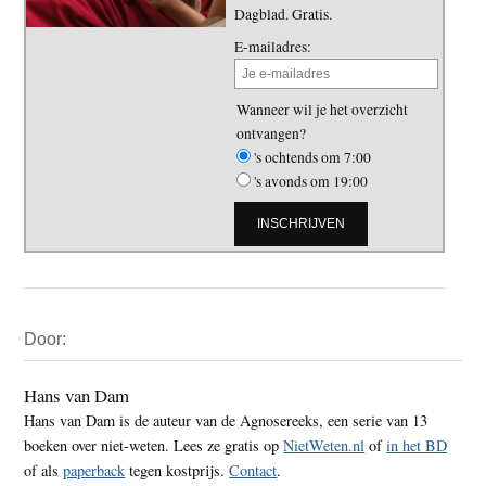
Dagblad. Gratis.
E-mailadres:
Wanneer wil je het overzicht
ontvangen?
's ochtends om 7:00
's avonds om 19:00
Primaire
Door:
Sidebar
Hans van Dam
Hans van Dam is de auteur van de Agnosereeks, een serie van 13
boeken over niet-weten. Lees ze gratis op
NietWeten.nl
of
in het BD
of als
paperback
tegen kostprijs.
Contact
.