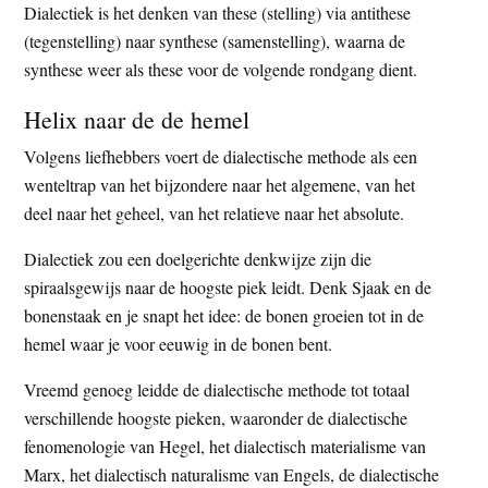
Dialectiek is het denken van these (stelling) via antithese
t
e
(tegenstelling) naar synthese (samenstelling), waarna de
e
s
synthese weer als these voor de volgende rondgang dient.
i
t
Helix naar de de hemel
e
Volgens liefhebbers voert de dialectische methode als een
wenteltrap van het bijzondere naar het algemene, van het
deel naar het geheel, van het relatieve naar het absolute.
Dialectiek zou een doelgerichte denkwijze zijn die
spiraalsgewijs naar de hoogste piek leidt. Denk Sjaak en de
bonenstaak en je snapt het idee: de bonen groeien tot in de
hemel waar je voor eeuwig in de bonen bent.
Vreemd genoeg leidde de dialectische methode tot totaal
verschillende hoogste pieken, waaronder de dialectische
fenomenologie van Hegel, het dialectisch materialisme van
Marx, het dialectisch naturalisme van Engels, de dialectische