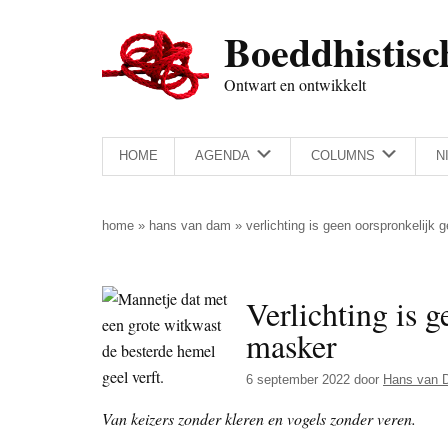
Door
Skip
Spring
Spring
Boeddhistisc
naar
to
naar
naar
de
secondary
de
de
Ontwart en ontwikkelt
hoofd
menu
eerste
voettekst
inhoud
sidebar
HOME
AGENDA
COLUMNS
N
home
»
hans van dam
»
verlichting is geen oorspronkelijk
Verlichting is 
masker
6 september 2022
door
Hans van 
Van keizers zonder kleren en vogels zonder veren.