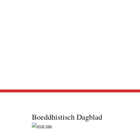
Footer
Boeddhistisch Dagblad