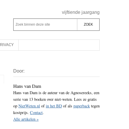
Header
vijftiende jaargang
Rechts
Z
Z
o
o
e
e
k
k
RIVACY
b
o
i
p
Primaire
n
d
Door:
Sidebar
n
e
e
z
Hans van Dam
n
Hans van Dam is de auteur van de Agnosereeks, een
e
d
serie van 13 boeken over niet-weten. Lees ze gratis
s
e
op
NietWeten.nl
of
in het BD
of als
paperback
tegen
i
z
kostprijs.
Contact
.
t
e
Alle artikelen »
e
s