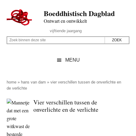
Door
Skip
Spring
Spring
Boeddhistisch Dagblad
naar
to
naar
naar
de
secondary
de
de
Ontwart en ontwikkelt
hoofd
menu
eerste
voettekst
Header
vijftiende jaargang
inhoud
sidebar
Rechts
Z
Z
o
o
e
e
MENU
k
k
b
o
i
p
home
»
hans van dam
»
vier verschillen tussen de onverlichte en
n
de verlichte
d
n
e
Vier verschillen tussen de
e
z
onverlichte en de verlichte
n
e
d
s
e
i
z