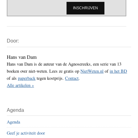
Primaire
Door:
Sidebar
Hans van Dam
Hans van Dam is de auteur van de Agnosereeks, een serie van 13
boeken over niet-weten. Lees ze gratis op
NietWeten.nl
of
in het BD
of als
paperback
tegen kostprijs.
Contact
.
Alle artikelen »
Agenda
Agenda
Geef je activiteit door