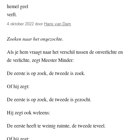
t
e
e
s
i
4 oktober 2022
door
Hans van Dam
t
Zoeken naar het ongezochte.
e
Als je hem vraagt naar het verschil tussen de onverlichte en
de verlichte, zegt Meester Minder:
De eerste is op zoek, de tweede is zoek.
Of hij zegt:
De eerste is op zoek, de tweede is gezocht.
Hij zegt ook weleens:
De eerste heeft te weinig ruimte, de tweede teveel.
Of hij zegt: