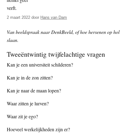
t
e
e
s
2 maart 2022
door
Hans van Dam
i
t
Van beeldspraak naar DenkBeeld, of hoe hersenen op hol
e
slaan.
Tweeëntwintig twijfelachtige vragen
Kan je een universiteit schilderen?
Kan je in de zon zitten?
Kan je naar de maan lopen?
Waar zitten je lurven?
Waar zit je ego?
Hoeveel werkelijkheden zijn er?