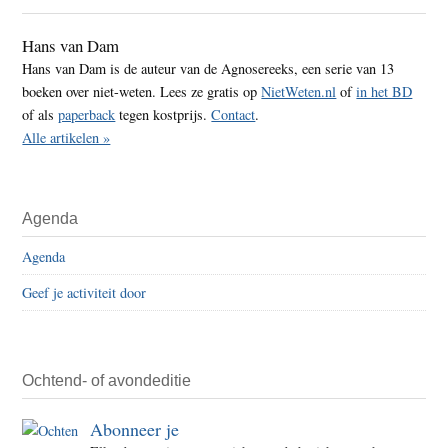
Sidebar
Hans van Dam
Hans van Dam is de auteur van de Agnosereeks, een serie van 13
boeken over niet-weten. Lees ze gratis op
NietWeten.nl
of
in het BD
of als
paperback
tegen kostprijs.
Contact
.
Alle artikelen »
Agenda
Agenda
Geef je activiteit door
Ochtend- of avondeditie
Abonneer je