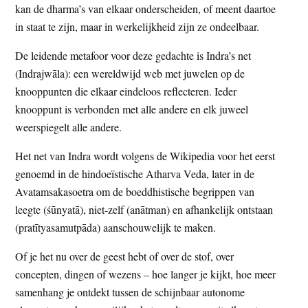
kan de dharma’s van elkaar onderscheiden, of meent daartoe
in staat te zijn, maar in werkelijkheid zijn ze ondeelbaar.
De leidende metafoor voor deze gedachte is Indra’s net
(Indrajwāla): een wereldwijd web met juwelen op de
knooppunten die elkaar eindeloos reflecteren. Ieder
knooppunt is verbonden met alle andere en elk juweel
weerspiegelt alle andere.
Het net van Indra wordt volgens de Wikipedia voor het eerst
genoemd in de hindoeïstische Atharva Veda, later in de
Avatamsakasoetra om de boeddhistische begrippen van
leegte (śūnyatā), niet-zelf (anātman) en afhankelijk ontstaan
(pratītyasamutpāda) aanschouwelijk te maken.
Of je het nu over de geest hebt of over de stof, over
concepten, dingen of wezens – hoe langer je kijkt, hoe meer
samenhang je ontdekt tussen de schijnbaar autonome