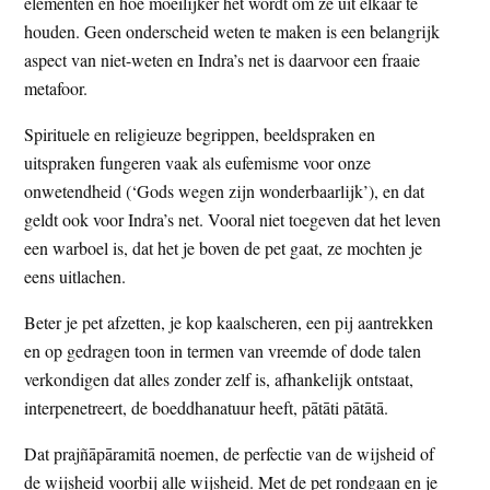
elementen en hoe moeilijker het wordt om ze uit elkaar te
houden. Geen onderscheid weten te maken is een belangrijk
aspect van niet-weten en Indra’s net is daarvoor een fraaie
metafoor.
Spirituele en religieuze begrippen, beeldspraken en
uitspraken fungeren vaak als eufemisme voor onze
onwetendheid (‘Gods wegen zijn wonderbaarlijk’), en dat
geldt ook voor Indra’s net. Vooral niet toegeven dat het leven
een warboel is, dat het je boven de pet gaat, ze mochten je
eens uitlachen.
Beter je pet afzetten, je kop kaalscheren, een pij aantrekken
en op gedragen toon in termen van vreemde of dode talen
verkondigen dat alles zonder zelf is, afhankelijk ontstaat,
interpenetreert, de boeddhanatuur heeft, pātāti pātātā.
Dat prajñāpāramitā noemen, de perfectie van de wijsheid of
de wijsheid voorbij alle wijsheid. Met de pet rondgaan en je