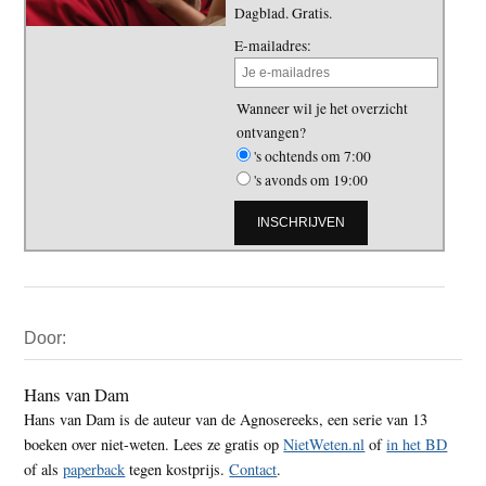
Dagblad. Gratis.
E-mailadres:
Wanneer wil je het overzicht
ontvangen?
's ochtends om 7:00
's avonds om 19:00
Primaire
Door:
Sidebar
Hans van Dam
Hans van Dam is de auteur van de Agnosereeks, een serie van 13
boeken over niet-weten. Lees ze gratis op
NietWeten.nl
of
in het BD
of als
paperback
tegen kostprijs.
Contact
.