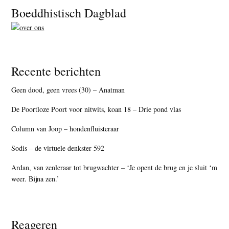
Footer
Boeddhistisch Dagblad
Recente berichten
Geen dood, geen vrees (30) – Anatman
De Poortloze Poort voor nitwits, koan 18 – Drie pond vlas
Column van Joop – hondenfluisteraar
Sodis – de virtuele denkster 592
Ardan, van zenleraar tot brugwachter – ‘Je opent de brug en je sluit ‘m
weer. Bijna zen.’
Reageren