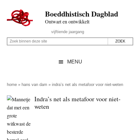
Door
Skip
Spring
Spring
Boeddhistisch Dagblad
naar
to
naar
naar
de
secondary
de
de
Ontwart en ontwikkelt
hoofd
menu
eerste
voettekst
Header
vijftiende jaargang
inhoud
sidebar
Rechts
Z
Z
o
o
e
e
MENU
k
k
b
o
i
p
home
»
hans van dam
»
indra’s net als metafoor voor niet-weten
n
d
Indra’s net als metafoor voor niet-
n
e
weten
e
z
n
e
d
s
e
i
z