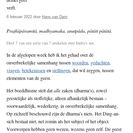
t
e
e
s
8 februari 2022
door
Hans van Dam
i
t
Prajñāpāramitā, madhyamaka, anutpāda, pātāti pātātā.
e
Deel 7 van een serie van 7 artikelen over Indra’s net.
In de afgelopen week heb ik het gehad over de
onverbrekelijke samenhang tussen
woorden
,
gedachten
,
vragen
,
betekenissen
en
stellingen
, dat wil zeggen, tussen
elementen van de geest.
Het boeddhisme stelt dat
alle
zaken (dharma’s), zowel
geestelijke als stoffelijke, alleen afhankelijk bestaan –
voorwaardelijk, wederkerig, in onverbrekelijke samenhang.
Op zichzelf beschouwd zijn de dharma’s niets. Het Ding-an-
sich bestaat niet, net zomin als het subject of het object.
Voorwerpen hebben geen wezen, wezens geen zelf. De geest