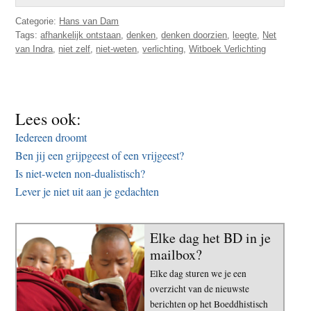
Categorie:
Hans van Dam
Tags:
afhankelijk ontstaan
,
denken
,
denken doorzien
,
leegte
,
Net
van Indra
,
niet zelf
,
niet-weten
,
verlichting
,
Witboek Verlichting
Lees ook:
Iedereen droomt
Ben jij een grijpgeest of een vrijgeest?
Is niet-weten non-dualistisch?
Lever je niet uit aan je gedachten
Elke dag het BD in je
mailbox?
Elke dag sturen we je een
overzicht van de nieuwste
berichten op het Boeddhistisch