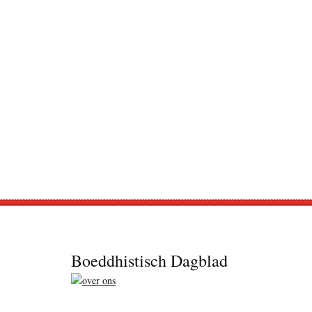
Footer
Boeddhistisch Dagblad