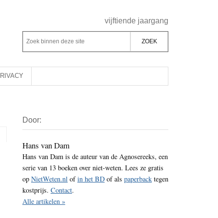
Header
vijftiende jaargang
Rechts
Z
Z
o
o
e
e
k
k
RIVACY
b
o
i
p
Primaire
n
d
Door:
Sidebar
n
e
e
z
Hans van Dam
n
Hans van Dam is de auteur van de Agnosereeks, een
e
d
serie van 13 boeken over niet-weten. Lees ze gratis
s
e
op
NietWeten.nl
of
in het BD
of als
paperback
tegen
i
z
kostprijs.
Contact
.
t
e
Alle artikelen »
e
s