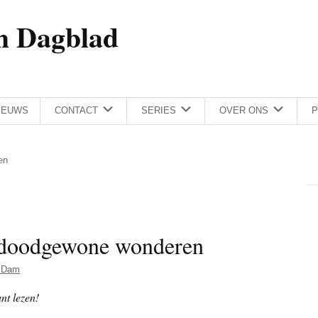
h Dagblad
IEUWS
CONTACT
SERIES
OVER ONS
P
en
 doodgewone wonderen
 Dam
nt lezen!