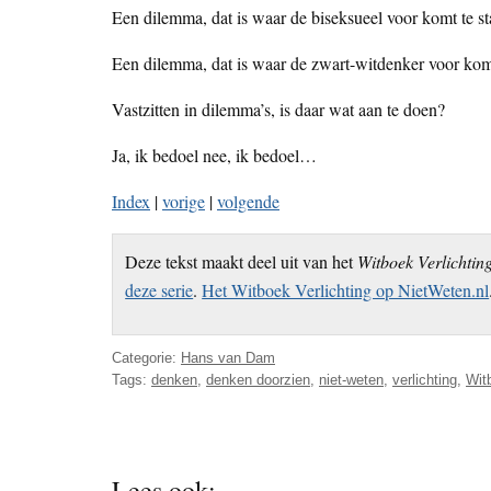
Een dilemma, dat is waar de biseksueel voor komt te sta
Een dilemma, dat is waar de zwart-witdenker voor komt te
Vastzitten in dilemma’s, is daar wat aan te doen?
Ja, ik bedoel nee, ik bedoel…
Index
|
vorige
|
volgende
Deze tekst maakt deel uit van het
Witboek Verlichtin
deze serie
.
Het Witboek Verlichting op NietWeten.nl
Categorie:
Hans van Dam
Tags:
denken
,
denken doorzien
,
niet-weten
,
verlichting
,
Wit
Lees ook: