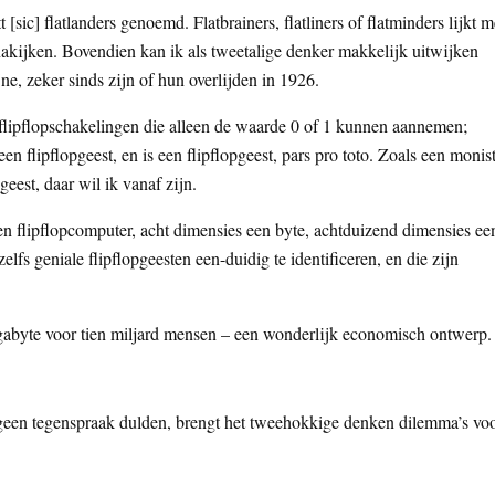
] flatlanders genoemd. Flatbrainers, flatliners of flatminders lijkt m
nakijken. Bovendien kan ik als tweetalige denker makkelijk uitwijken
e, zeker sinds zijn of hun overlijden in 1926.
ol flipflopschakelingen die alleen de waarde 0 of 1 kunnen aannemen;
een flipflopgeest, en is een flipflopgeest, pars pro toto. Zoals een monis
pgeest, daar wil ik vanaf zijn.
een flipflopcomputer, acht dimensies een byte, achtduizend dimensies ee
s geniale flipflopgeesten een-duidig te identificeren, en die zijn
igabyte voor tien miljard mensen – een wonderlijk economisch ontwerp.
geen tegenspraak dulden, brengt het tweehokkige denken dilemma’s voo