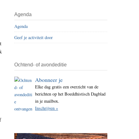
i
t
Agenda
e
Agenda
Geef je activiteit door
t
k
Ochtend- of avondeditie
Abonneer je
Elke dag gratis een overzicht van de
berichten op het Boeddhistisch Dagblad
in je mailbox.
Inschrijven »
f