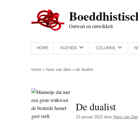
Door
Skip
Spring
Spring
Boeddhistisc
naar
to
naar
naar
de
secondary
de
de
Ontwart en ontwikkelt
hoofd
menu
eerste
voettekst
inhoud
sidebar
HOME
AGENDA
COLUMNS
N
home
»
hans van dam
»
de dualist
De dualist
23 januari 2022
door
Hans van Da