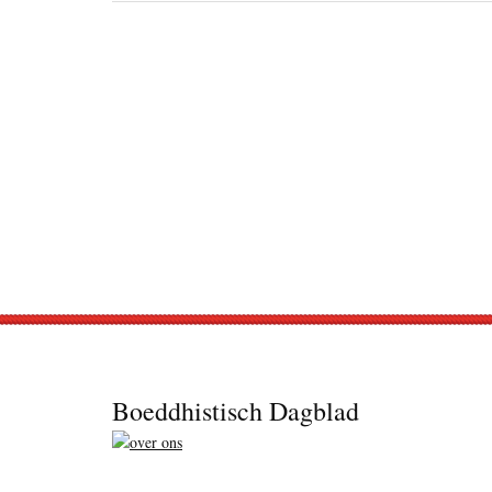
Footer
Boeddhistisch Dagblad