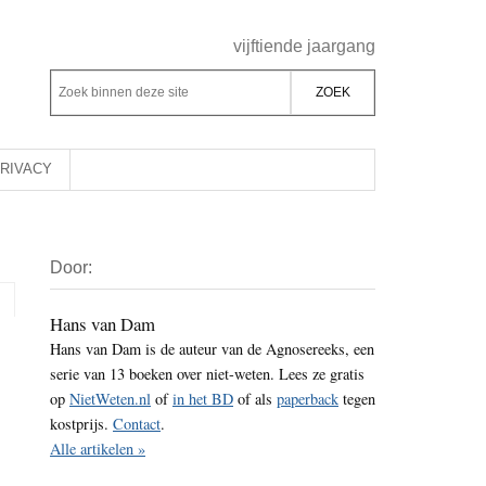
Header
vijftiende jaargang
Rechts
Z
Z
o
o
e
e
k
k
RIVACY
b
o
i
p
Primaire
n
d
Door:
Sidebar
n
e
e
z
Hans van Dam
n
Hans van Dam is de auteur van de Agnosereeks, een
e
d
serie van 13 boeken over niet-weten. Lees ze gratis
s
e
op
NietWeten.nl
of
in het BD
of als
paperback
tegen
i
z
kostprijs.
Contact
.
t
e
Alle artikelen »
e
s