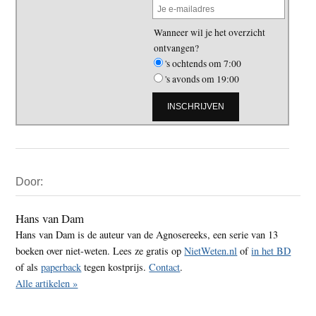
Wanneer wil je het overzicht
ontvangen?
's ochtends om 7:00
's avonds om 19:00
Primaire
Door:
Sidebar
Hans van Dam
Hans van Dam is de auteur van de Agnosereeks, een serie van 13
boeken over niet-weten. Lees ze gratis op
NietWeten.nl
of
in het BD
of als
paperback
tegen kostprijs.
Contact
.
Alle artikelen »