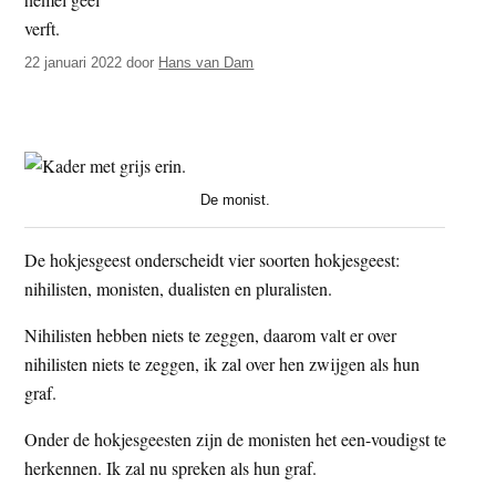
t
e
e
s
22 januari 2022
door
Hans van Dam
i
t
e
De monist.
De hokjesgeest onderscheidt vier soorten hokjesgeest:
nihilisten, monisten, dualisten en pluralisten.
Nihilisten hebben niets te zeggen, daarom valt er over
nihilisten niets te zeggen, ik zal over hen zwijgen als hun
graf.
Onder de hokjesgeesten zijn de monisten het een-voudigst te
herkennen. Ik zal nu spreken als hun graf.