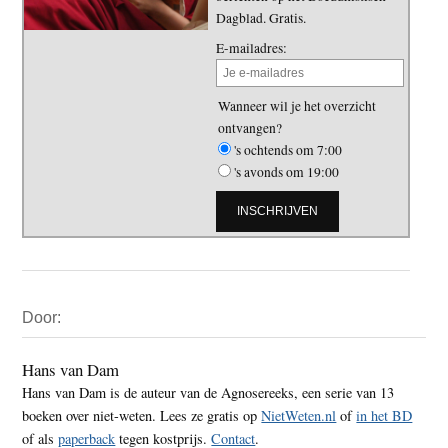
Dagblad. Gratis.
E-mailadres:
Wanneer wil je het overzicht
ontvangen?
's ochtends om 7:00
's avonds om 19:00
Primaire
Door:
Sidebar
Hans van Dam
Hans van Dam is de auteur van de Agnosereeks, een serie van 13
boeken over niet-weten. Lees ze gratis op
NietWeten.nl
of
in het BD
of als
paperback
tegen kostprijs.
Contact
.