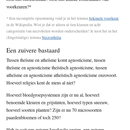
voorkeuren?*
* Een incomplete opsomming vind je in het lemma
Seksuele voorkeur
in de Wikipedia. Wist je dat er alleen al tien klassen en acht
categorieën van necrofielen worden onderscheiden? Je leest het in het
(Engelstalige) lemma
Necrophilia
.
Een zuivere bastaard
Tussen theïsme en atheïsme komt agnosticisme, tussen
theïsme en agnosticisme theïstisch agnosticisme, tussen
atheïsme en agnosticisme atheïstisch agnosticisme enzovoort.
Hoeveel religies kent de mens al niet?
Hoeveel bloedgroepsystemen zijn er nu al, hoeveel
benoemde kleuren en grijstinten, hoeveel typen sneeuw,
hoeveel soorten planten? Zijn er nu 70 microsoorten
paardenbloemen of toch 250?
Heb je ooit een zuivere kraakwilg gezien, een zuivere