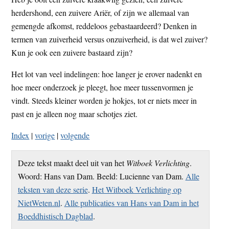
herdershond, een zuivere Ariër, of zijn we allemaal van
gemengde afkomst, reddeloos gebastaardeerd? Denken in
termen van zuiverheid versus onzuiverheid, is dat wel zuiver?
Kun je ook een zuivere bastaard zijn?
Het lot van veel indelingen: hoe langer je erover nadenkt en
hoe meer onderzoek je pleegt, hoe meer tussenvormen je
vindt. Steeds kleiner worden je hokjes, tot er niets meer in
past en je alleen nog maar schotjes ziet.
Index
|
vorige
|
volgende
Deze tekst maakt deel uit van het
Witboek Verlichting
.
Woord: Hans van Dam. Beeld: Lucienne van Dam.
Alle
teksten van deze serie
.
Het Witboek Verlichting op
NietWeten.nl
.
Alle publicaties van Hans van Dam in het
Boeddhistisch Dagblad
.