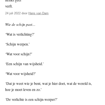
t
e
e
s
24 juli 2022
door
Hans van Dam
i
t
Wie de schijn past…
e
‘Wat is verlichting?’
‘Schijn werpen.’
‘Wat voor schijn?’
‘Een schijn van wijsheid.’
‘Wat voor wijsheid?’
‘Dat je weet wie je bent, wat je hier doet, wat de wereld is,
hoe je moet leven en zo.’
‘De verlichte is een schijn-werper?’