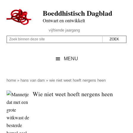
Door
Skip
Spring
Spring
Boeddhistisch Dagblad
naar
to
naar
naar
de
secondary
de
de
Ontwart en ontwikkelt
hoofd
menu
eerste
voettekst
Header
vijftiende jaargang
inhoud
sidebar
Rechts
Z
Z
o
o
e
e
MENU
k
k
b
o
i
p
home
»
hans van dam
»
wie niet weet hoeft nergens heen
n
d
Wie niet weet hoeft nergens heen
n
e
e
z
n
e
d
s
e
i
z