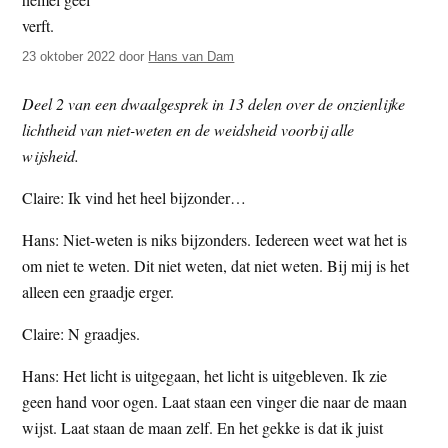
t
e
e
s
23 oktober 2022
door
Hans van Dam
i
t
Deel 2 van een dwaalgesprek in 13 delen over de onzienlijke
e
lichtheid van niet-weten en de weidsheid voorbij alle
wijsheid.
Claire: Ik vind het heel bijzonder…
Hans: Niet-weten is niks bijzonders. Iedereen weet wat het is
om niet te weten. Dit niet weten, dat niet weten. Bij mij is het
alleen een graadje erger.
Claire: N graadjes.
Hans: Het licht is uitgegaan, het licht is uitgebleven. Ik zie
geen hand voor ogen. Laat staan een vinger die naar de maan
wijst. Laat staan de maan zelf. En het gekke is dat ik juist