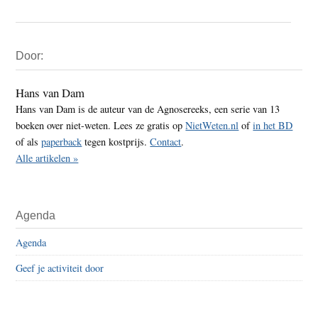
Primaire
Door:
Sidebar
Hans van Dam
Hans van Dam is de auteur van de Agnosereeks, een serie van 13
boeken over niet-weten. Lees ze gratis op
NietWeten.nl
of
in het BD
of als
paperback
tegen kostprijs.
Contact
.
Alle artikelen »
Agenda
Agenda
Geef je activiteit door