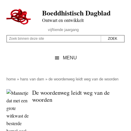
Door
Skip
Spring
Spring
Boeddhistisch Dagblad
naar
to
naar
naar
de
secondary
de
de
Ontwart en ontwikkelt
hoofd
menu
eerste
voettekst
Header
vijftiende jaargang
inhoud
sidebar
Rechts
Z
Z
o
o
e
e
MENU
k
k
b
o
i
p
home
»
hans van dam
»
de woordenweg leidt weg van de woorden
n
d
De woordenweg leidt weg van de
n
e
woorden
e
z
n
e
d
s
e
i
z