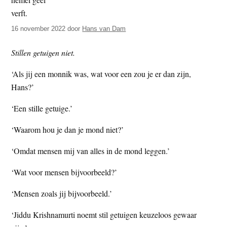
t
e
e
s
16 november 2022
door
Hans van Dam
i
t
Stillen getuigen niet.
e
‘Als jij een monnik was, wat voor een zou je er dan zijn,
Hans?’
‘Een stille getuige.’
‘Waarom hou je dan je mond niet?’
‘Omdat mensen mij van alles in de mond leggen.’
‘Wat voor mensen bijvoorbeeld?’
‘Mensen zoals jij bijvoorbeeld.’
‘Jiddu Krishnamurti noemt stil getuigen keuzeloos gewaar