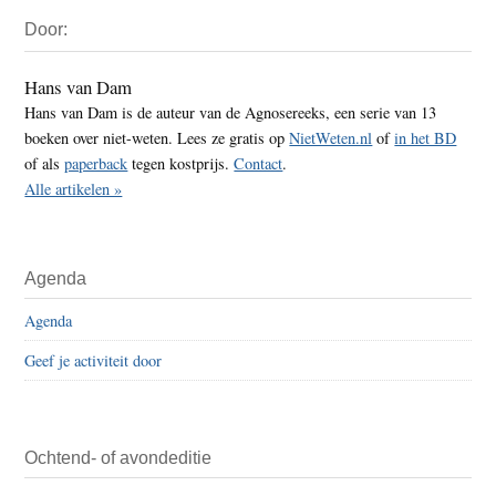
Primaire
Door:
Sidebar
Hans van Dam
Hans van Dam is de auteur van de Agnosereeks, een serie van 13
boeken over niet-weten. Lees ze gratis op
NietWeten.nl
of
in het BD
of als
paperback
tegen kostprijs.
Contact
.
Alle artikelen »
Agenda
Agenda
Geef je activiteit door
Ochtend- of avondeditie