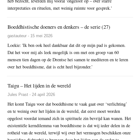
heb bezocht, leverden mij vooral 'ongeloof op – over starre
interpretaties en rituelen, met weinig ruimte voor gesprek.'
Boeddhistische doeners en denkers – de serie (27)
gastauteur - 15 mei 2026
Loekie: 'Ik ben ook heel dankbaar dat dit op mijn pad is gekomen.
Dat het voor mij als leek mogelijk is om met een groep van 60
mensen tien dagen op de Drentse hei samen te mediteren en te leren
over het boeddhisme, dat is echt heel bijzonder.’
Taigu – Het lijden in de wereld
Jules Prast - 24 april 2026
Het komt Taigu voor dat boeddhisme te vaak gaat over ‘verlichting’
en te weinig over het lijden in de wereld, dat eerst moet worden
opgelost voordat iemand zich in spirituele zin bevrijd kan wanen. Het
existentiële kerndilemma van boeddhisme is dat wij ieder delen in de
rotheid van de wereld, terwijl wij over het vermogen beschikken onze
bevrijding dichterbij te brengen door het lijden van de ander te