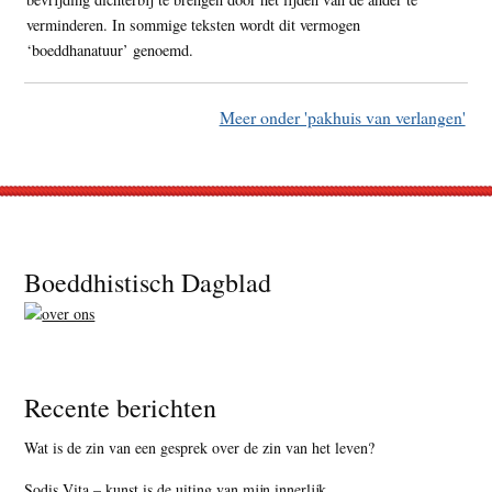
verminderen. In sommige teksten wordt dit vermogen
‘boeddhanatuur’ genoemd.
Meer onder 'pakhuis van verlangen'
Footer
Boeddhistisch Dagblad
Recente berichten
Wat is de zin van een gesprek over de zin van het leven?
Sodis Vita – kunst is de uiting van mijn innerlijk