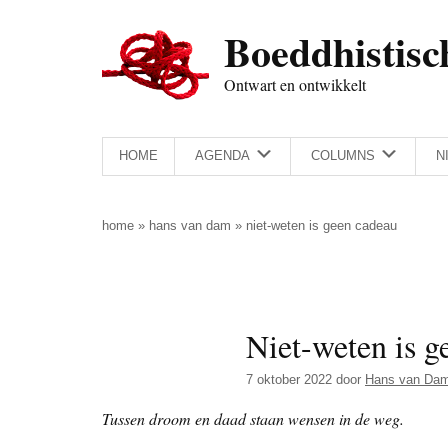
Door
Skip
Spring
Spring
Boeddhistisc
naar
to
naar
naar
de
secondary
de
de
Ontwart en ontwikkelt
hoofd
menu
eerste
voettekst
inhoud
sidebar
HOME
AGENDA
COLUMNS
N
home
»
hans van dam
»
niet-weten is geen cadeau
Niet-weten is g
7 oktober 2022
door
Hans van Da
Tussen droom en daad staan wensen in de weg.