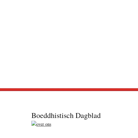
Footer
Boeddhistisch Dagblad