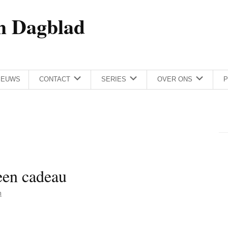
h Dagblad
IEUWS
CONTACT
SERIES
OVER ONS
P
een cadeau
m