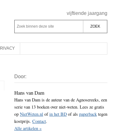
Header
vijftiende jaargang
Rechts
Z
Z
o
o
e
e
k
k
RIVACY
b
o
i
p
Primaire
n
d
Door:
Sidebar
n
e
e
z
Hans van Dam
n
Hans van Dam is de auteur van de Agnosereeks, een
e
d
serie van 13 boeken over niet-weten. Lees ze gratis
s
e
op
NietWeten.nl
of
in het BD
of als
paperback
tegen
i
z
kostprijs.
Contact
.
t
e
Alle artikelen »
e
s