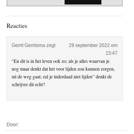
Lees
Reacties
Interacties
Gerrit Gerritsma
zegt
29 september 2022 om
15:47
“En dit is in het leven ook zo; als je alles waarvan je
nog maar denkt dat het voor lijden zou kunnen zorgen,
uit de weg gaat; zal je inderdaad niet lijden” denkt de
schrijver dit echt?
Primaire
Door:
Sidebar