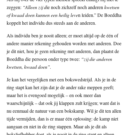
zeggen:
“Alleen zij d
ie noch zichzelf noch anderen
kwetsen
of kwaad doen kunnen een heilig leve
n leiden.” De Boeddha
koppelt het individu dus steeds aan de anderen.
Als individu ben je nooit alleen; er moet altijd op de één of
andere manier rekening gehouden worden met anderen. Doe
je dit niet, hou je geen rekening met anderen, dan plaatst de
Boeddha die persoon onder type twee:
“zij die anderen
kwetsen, kwaad doen”.
Je kan het vergelijken met een bokswedstrijd. Als je in de
ring stapt kan het zijn dat je de ander rake meppen geeft;
maar het is evengoed mogelijk – en ook meer dan
waarschijnlijk – dat ook jij klappen zult krijgen; want dat is
nu eenmaal de natuur van een bokskamp. Wil je dit ten allen
tijde vermijden, dan is er maar één oplossing: de kamp niet
aangaan en niet in de ring stappen. Maar als je dit als
boksliefhebber doet, als je nooit in de ring stapt en alleen