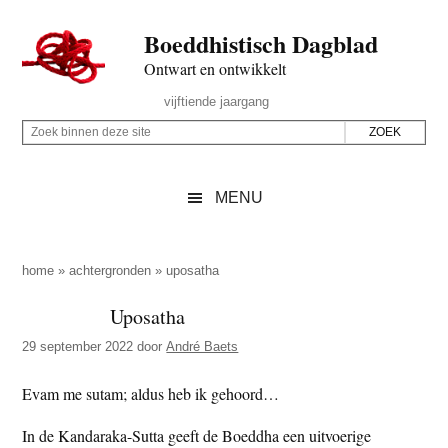
Door
Skip
Spring
Spring
Boeddhistisch Dagblad
naar
to
naar
naar
de
secondary
de
de
Ontwart en ontwikkelt
hoofd
menu
eerste
voettekst
Header
vijftiende jaargang
inhoud
sidebar
Rechts
Z
Z
o
o
e
e
MENU
k
k
b
o
i
p
home
»
achtergronden
»
uposatha
n
d
Uposatha
n
e
e
29 september 2022
door
André Baets
z
n
e
d
Evam me sutam; aldus heb ik gehoord…
s
e
In de Kandaraka-Sutta geeft de Boeddha een uitvoerige
i
z