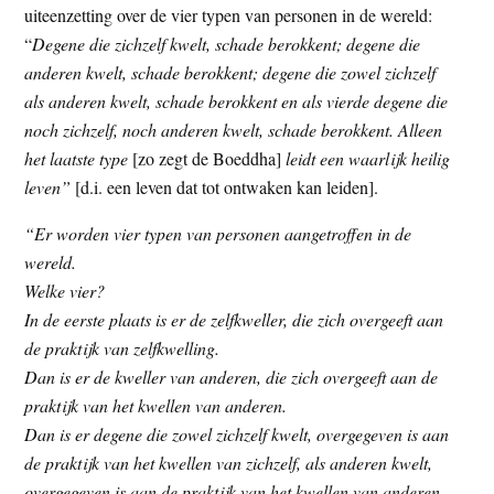
uiteenzetting over de vier typen van personen in de wereld:
t
e
“
Degene die zichzelf kwelt, schade berokkent; degene die
e
s
anderen kwelt, schade berokkent; degene die zowel zichzelf
i
als anderen kwelt, schade berokkent en als vierde degene die
t
noch zichzelf, noch anderen kwelt, schade berokkent. Alleen
e
het laatste type
[zo zegt de Boeddha]
leidt een waarlijk heilig
leven”
[d.i. een leven dat tot ontwaken kan leiden].
“Er worden vier typen van personen aangetroffen in de
wereld.
Welke vier?
In de eerste plaats is er de zelfkweller, die zich overgeeft aan
de praktijk van zelfkwelling.
Dan is er de kweller van anderen, die zich overgeeft aan de
praktijk van het kwellen van anderen.
Dan is er degene die zowel zichzelf kwelt, overgegeven is aan
de praktijk van het kwellen van zichzelf, als anderen kwelt,
overgegeven is aan de praktijk van het kwellen van anderen.