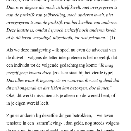
Dan is er degene die noch zichzelf kwelt, niet overgegeven is
aan de praktijk van zelfkwelling, noch anderen kwelt, niet
overgegeven is aan de praktijk van het kwellen van anderen.
Deze laatste is, omdat hij noch zichzelf noch anderen kwelt,
al in dit leven verzadigd, uitgedoofd, tot rust gekomen.”
(1)
Als we deze raadgeving – ik speel nu even de advocaat van
de duivel – volgens de letter interpreteren is het mogelijk dat
een individu tot de volgende gedachtegang komt:
“Ik mag
mezelf geen kwaad doen
[zoals er staat bij het vierde type]
.
Dus alles waar ik tegenop zie en waarvan ik weet of denk dat
dit mij ongemak en dus lijden kan
bezorgen, doe ik niet.”
Oké, dit werkt misschien als je alleen op de wereld bent, of
in je eigen wereld leeft.
Zijn er anderen bij dezelfde dingen betrokken, – we leven
tenslotte in een ‘samen’leving- ; dan geldt, nog steeds volgens
de persoon in ons voorbeeld, voor al de anderen de tweede