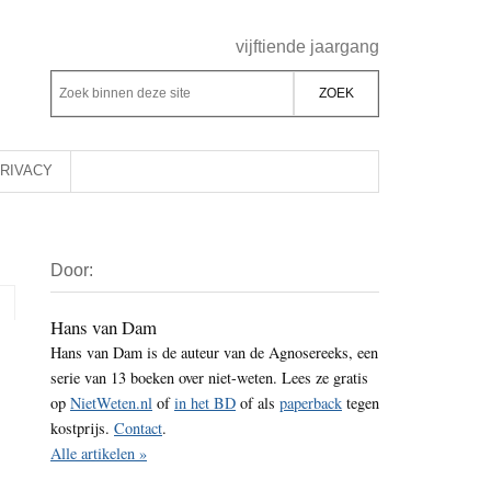
Header
vijftiende jaargang
Rechts
Z
Z
o
o
e
e
k
k
RIVACY
b
o
i
p
Primaire
n
d
Door:
Sidebar
n
e
e
z
Hans van Dam
n
Hans van Dam is de auteur van de Agnosereeks, een
e
d
serie van 13 boeken over niet-weten. Lees ze gratis
s
e
op
NietWeten.nl
of
in het BD
of als
paperback
tegen
i
z
kostprijs.
Contact
.
t
e
Alle artikelen »
e
s