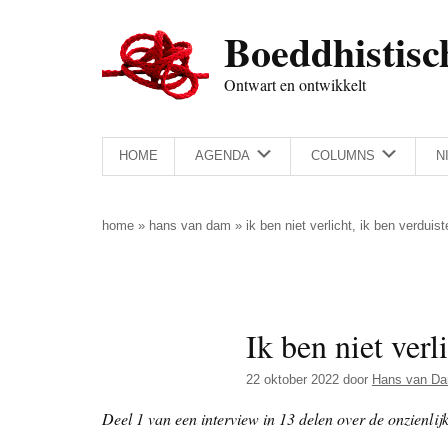
Door
Skip
Spring
Spring
Boeddhistisc
naar
to
naar
naar
de
secondary
de
de
Ontwart en ontwikkelt
hoofd
menu
eerste
voettekst
inhoud
sidebar
HOME
AGENDA
COLUMNS
N
home
»
hans van dam
»
ik ben niet verlicht, ik ben verduist
Ik ben niet verl
22 oktober 2022
door
Hans van D
Deel 1 van een interview in 13 delen over de onzienlijk