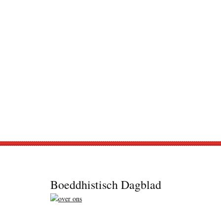
Footer
Boeddhistisch Dagblad