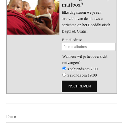
mailbox?
Elke dag sturen we je een
overzicht van de nieuwste
berichten op het Boeddhistisch
Dagblad. Gratis.
E-mailadres:
Wanneer wil je het overzicht
ontvangen?
's ochtends om 7:00
's avonds om 19:00
Primaire
Door:
Sidebar