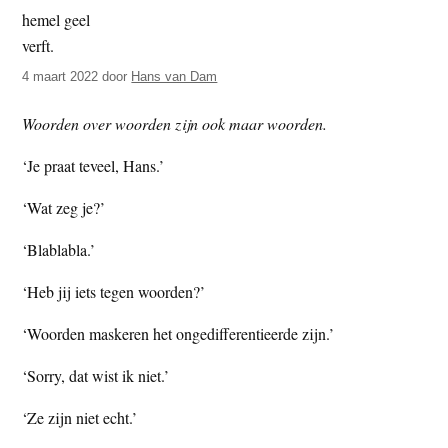
t
e
e
s
i
4 maart 2022
door
Hans van Dam
t
Woorden over woorden zijn ook maar woorden.
e
‘Je praat teveel, Hans.’
‘Wat zeg je?’
‘Blablabla.’
‘Heb jij iets tegen woorden?’
‘Woorden maskeren het ongedifferentieerde zijn.’
‘Sorry, dat wist ik niet.’
‘Ze zijn niet echt.’