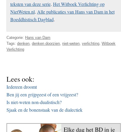
teksten van deze serie
.
Het Witboek Verlichting op
NietWeten.nl
.
Alle publicaties van Hans van Dam in het
Boeddhistisch Dagblad
.
Categorie:
Hans van Dam
Tags:
denken
,
denken doorzien
,
niet-weten
,
verlichting
,
Witboek
Verlichting
Lees ook:
Iedereen droomt
Ben jij een grijpgeest of een vrijgeest?
Is niet-weten non-dualistisch?
Sjaak en de bonenstaak van de dialectiek
Elke dag het BD in je