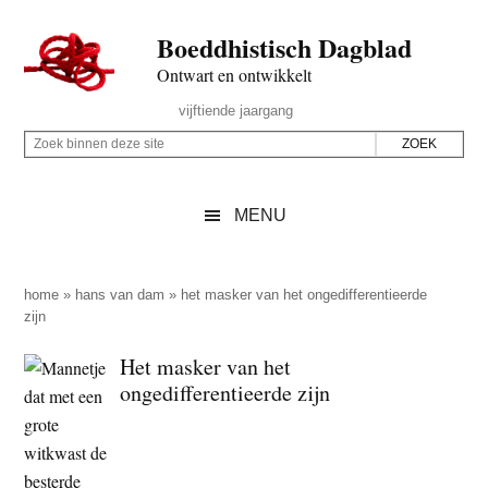
Door
Skip
Spring
Spring
Boeddhistisch Dagblad
naar
to
naar
naar
de
secondary
de
de
Ontwart en ontwikkelt
hoofd
menu
eerste
voettekst
Header
vijftiende jaargang
inhoud
sidebar
Rechts
Z
Z
o
o
e
e
MENU
k
k
b
o
i
p
home
»
hans van dam
»
het masker van het ongedifferentieerde
n
zijn
d
n
e
Het masker van het
e
z
ongedifferentieerde zijn
n
e
d
s
e
i
z