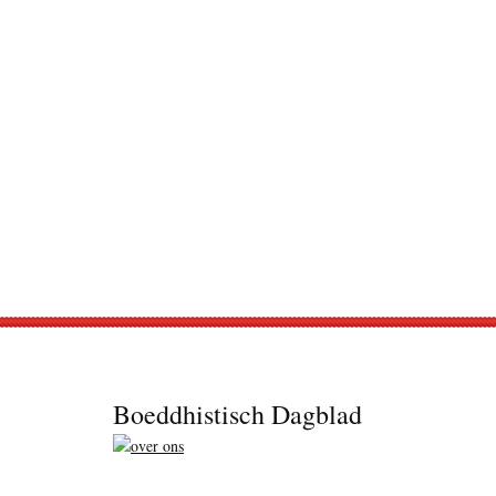
Footer
Boeddhistisch Dagblad