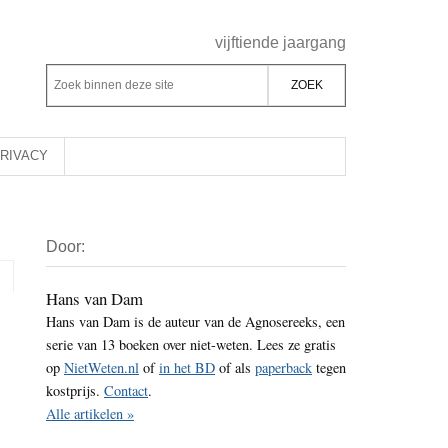
Header
vijftiende jaargang
Rechts
Z
Z
o
o
e
e
k
k
RIVACY
b
o
i
p
Primaire
n
d
Door:
Sidebar
n
e
e
z
Hans van Dam
n
Hans van Dam is de auteur van de Agnosereeks, een
e
d
serie van 13 boeken over niet-weten. Lees ze gratis
s
e
op
NietWeten.nl
of
in het BD
of als
paperback
tegen
i
z
kostprijs.
Contact
.
t
e
Alle artikelen »
e
s