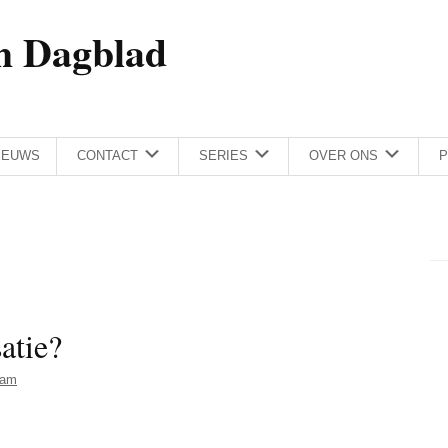
h Dagblad
IEUWS
CONTACT
SERIES
OVER ONS
P
satie?
Dam