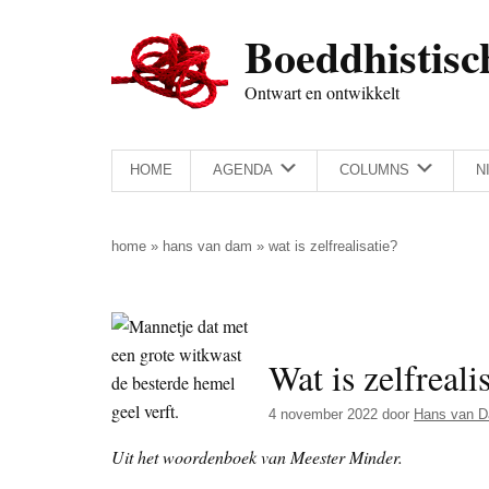
Door
Skip
Spring
Spring
Boeddhistisc
naar
to
naar
naar
de
secondary
de
de
Ontwart en ontwikkelt
hoofd
menu
eerste
voettekst
inhoud
sidebar
HOME
AGENDA
COLUMNS
N
home
»
hans van dam
»
wat is zelfrealisatie?
Wat is zelfreali
4 november 2022
door
Hans van 
Uit het woordenboek van Meester Minder.