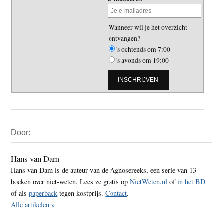
Wanneer wil je het overzicht
ontvangen?
's ochtends om 7:00
's avonds om 19:00
Primaire
Door:
Sidebar
Hans van Dam
Hans van Dam is de auteur van de Agnosereeks, een serie van 13
boeken over niet-weten. Lees ze gratis op
NietWeten.nl
of
in het BD
of als
paperback
tegen kostprijs.
Contact
.
Alle artikelen »