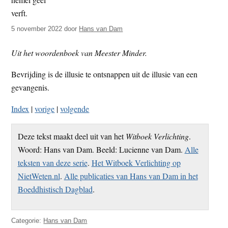
t
e
e
s
5 november 2022
door
Hans van Dam
i
t
Uit het woordenboek van Meester Minder.
e
Bevrijding is de illusie te ontsnappen uit de illusie van een
gevangenis.
Index
|
vorige
|
volgende
Deze tekst maakt deel uit van het
Witboek Verlichting
.
Woord: Hans van Dam. Beeld: Lucienne van Dam.
Alle
teksten van deze serie
.
Het Witboek Verlichting op
NietWeten.nl
.
Alle publicaties van Hans van Dam in het
Boeddhistisch Dagblad
.
Categorie:
Hans van Dam