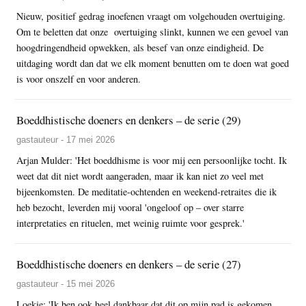
Nieuw, positief gedrag inoefenen vraagt om volgehouden overtuiging.
Om te beletten dat onze overtuiging slinkt, kunnen we een gevoel van
hoogdringendheid opwekken, als besef van onze eindigheid. De
uitdaging wordt dan dat we elk moment benutten om te doen wat goed
is voor onszelf en voor anderen.
Boeddhistische doeners en denkers – de serie (29)
gastauteur - 17 mei 2026
Arjan Mulder: 'Het boeddhisme is voor mij een persoonlijke tocht. Ik
weet dat dit niet wordt aangeraden, maar ik kan niet zo veel met
bijeenkomsten. De meditatie-ochtenden en weekend-retraites die ik
heb bezocht, leverden mij vooral 'ongeloof op – over starre
interpretaties en rituelen, met weinig ruimte voor gesprek.'
Boeddhistische doeners en denkers – de serie (27)
gastauteur - 15 mei 2026
Loekie: 'Ik ben ook heel dankbaar dat dit op mijn pad is gekomen.