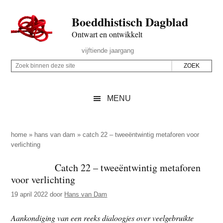
Door
Skip
Spring
Spring
Boeddhistisch Dagblad
naar
to
naar
naar
de
secondary
de
de
Ontwart en ontwikkelt
hoofd
menu
eerste
voettekst
Header
vijftiende jaargang
inhoud
sidebar
Rechts
Z
Z
o
o
e
e
MENU
k
k
b
o
i
p
home
»
hans van dam
»
catch 22 – tweeëntwintig metaforen voor
n
verlichting
d
n
e
Catch 22 – tweeëntwintig metaforen
e
z
voor verlichting
n
e
d
19 april 2022
door
Hans van Dam
s
e
i
Aankondiging van een reeks dialoogjes over veelgebruikte
z