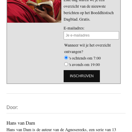
overzicht van de nieuwste
berichten op het Boeddhistisch
Dagblad. Gratis.
E-mailadres:
Wanneer wil je het overzicht
ontvangen?
's ochtends om 7:00
's avonds om 19:00
Primaire
Door:
Sidebar
Hans van Dam
Hans van Dam is de auteur van de Agnosereeks, een serie van 13