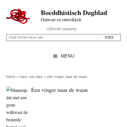
Door
Skip
Spring
Spring
Boeddhistisch Dagblad
naar
to
naar
naar
de
secondary
de
de
Ontwart en ontwikkelt
hoofd
menu
eerste
voettekst
Header
vijftiende jaargang
inhoud
sidebar
Rechts
Z
Z
o
o
e
e
MENU
k
k
b
o
i
p
home
»
hans van dam
»
een vinger naar de waan
n
d
Een vinger naar de waan
n
e
e
z
n
e
d
s
e
i
z