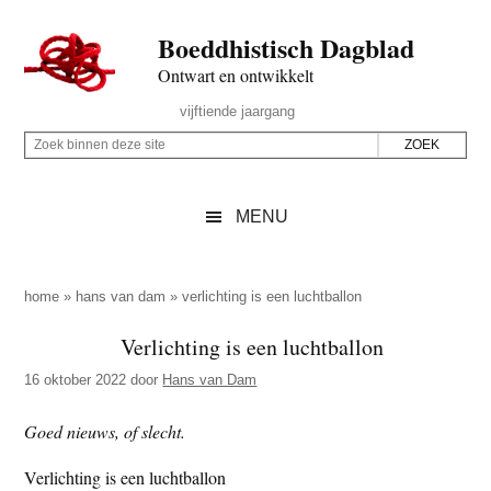
Door
Skip
Spring
Spring
Boeddhistisch Dagblad
naar
to
naar
naar
de
secondary
de
de
Ontwart en ontwikkelt
hoofd
menu
eerste
voettekst
Header
vijftiende jaargang
inhoud
sidebar
Rechts
Z
Z
o
o
e
e
MENU
k
k
b
o
i
p
home
»
hans van dam
»
verlichting is een luchtballon
n
d
Verlichting is een luchtballon
n
e
e
16 oktober 2022
door
Hans van Dam
z
n
e
d
Goed nieuws, of slecht.
s
e
Verlichting is een luchtballon
i
z