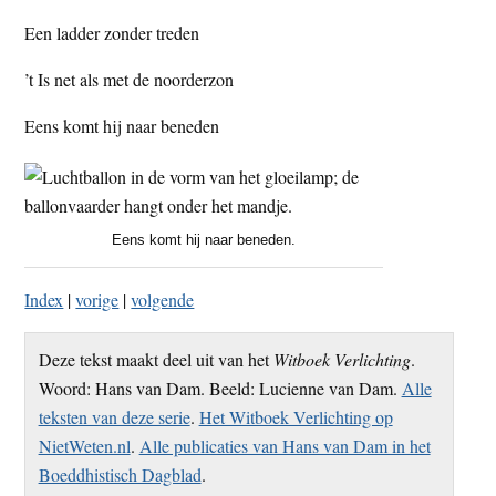
t
e
Een ladder zonder treden
e
s
’t Is net als met de noorderzon
i
t
Eens komt hij naar beneden
e
Eens komt hij naar beneden.
Index
|
vorige
|
volgende
Deze tekst maakt deel uit van het
Witboek Verlichting
.
Woord: Hans van Dam. Beeld: Lucienne van Dam.
Alle
teksten van deze serie
.
Het Witboek Verlichting op
NietWeten.nl
.
Alle publicaties van Hans van Dam in het
Boeddhistisch Dagblad
.