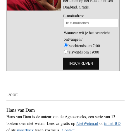
berichten op het Boeddhistisch
Dagblad. Gratis.
E-mailadres:
Wanneer wil je het overzicht
ontvangen?
's ochtends om 7:00
's avonds om 19:00
Primaire
Door:
Sidebar
Hans van Dam
Hans van Dam is de auteur van de Agnosereeks, een serie van 13
boeken over niet-weten. Lees ze gratis op
NietWeten.nl
of
in het BD
of als
paperback
tegen kostprijs.
Contact
.