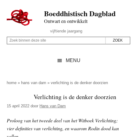
Door
Skip
Spring
Spring
Boeddhistisch Dagblad
naar
to
naar
naar
de
secondary
de
de
Ontwart en ontwikkelt
hoofd
menu
eerste
voettekst
Header
vijftiende jaargang
inhoud
sidebar
Rechts
Z
Z
o
o
e
e
MENU
k
k
b
o
i
p
home
»
hans van dam
»
verlichting is de denker doorzien
n
d
Verlichting is de denker doorzien
n
e
e
15 april 2022
door
Hans van Dam
z
n
e
d
Proloog van het tweede deel van het Witboek Verlichting;
s
e
vier definities van verlichting, en waarom Rodin dood kan
i
z
vallen.