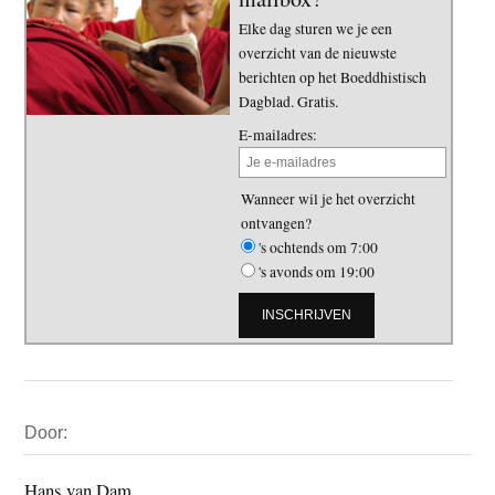
Elke dag sturen we je een
overzicht van de nieuwste
berichten op het Boeddhistisch
Dagblad. Gratis.
E-mailadres:
Wanneer wil je het overzicht
ontvangen?
's ochtends om 7:00
's avonds om 19:00
Primaire
Door:
Sidebar
Hans van Dam