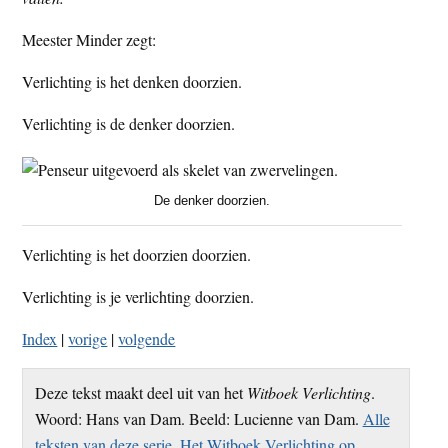
t
e
Meester Minder zegt:
e
s
i
Verlichting is het denken doorzien.
t
Verlichting is de denker doorzien.
e
De denker doorzien.
Verlichting is het doorzien doorzien.
Verlichting is je verlichting doorzien.
Index
|
vorige
|
volgende
Deze tekst maakt deel uit van het
Witboek Verlichting
.
Woord: Hans van Dam. Beeld: Lucienne van Dam.
Alle
teksten van deze serie
.
Het Witboek Verlichting op