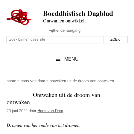
Door
Skip
Spring
Spring
Boeddhistisch Dagblad
naar
to
naar
naar
de
secondary
de
de
Ontwart en ontwikkelt
hoofd
menu
eerste
voettekst
Header
vijftiende jaargang
inhoud
sidebar
Rechts
Z
Z
o
o
e
e
MENU
k
k
b
o
i
p
home
»
hans van dam
»
ontwaken uit de droom van ontwaken
n
d
Ontwaken uit de droom van
n
e
ontwaken
e
z
n
20 juni 2022
door
Hans van Dam
e
d
s
Dromen van het einde van het dromen.
e
i
z