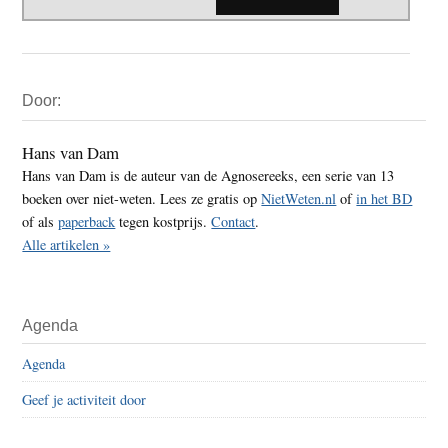
Primaire
Door:
Sidebar
Hans van Dam
Hans van Dam is de auteur van de Agnosereeks, een serie van 13
boeken over niet-weten. Lees ze gratis op
NietWeten.nl
of
in het BD
of als
paperback
tegen kostprijs.
Contact
.
Alle artikelen »
Agenda
Agenda
Geef je activiteit door