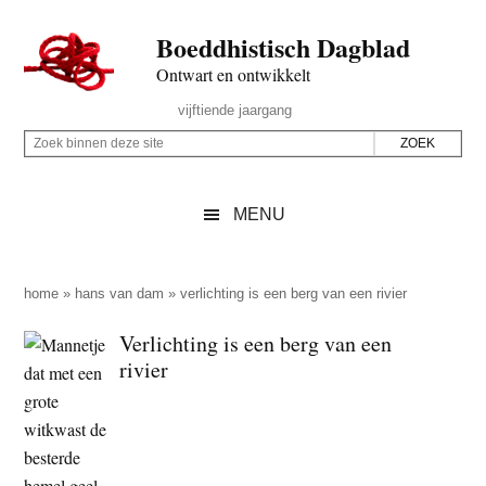
Door
Skip
Spring
Spring
Boeddhistisch Dagblad
naar
to
naar
naar
de
secondary
de
de
Ontwart en ontwikkelt
hoofd
menu
eerste
voettekst
Header
vijftiende jaargang
inhoud
sidebar
Rechts
Z
Z
o
o
e
e
MENU
k
k
b
o
i
p
home
»
hans van dam
»
verlichting is een berg van een rivier
n
d
Verlichting is een berg van een
n
e
rivier
e
z
n
e
d
s
e
i
z