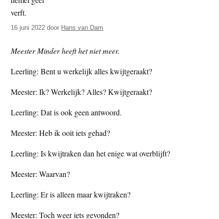
t
e
e
s
16 juni 2022
door
Hans van Dam
i
t
Meester Minder heeft het niet meer.
e
Leerling: Bent u werkelijk alles kwijtgeraakt?
Meester: Ik? Werkelijk? Alles? Kwijtgeraakt?
Leerling: Dat is ook geen antwoord.
Meester: Heb ik ooit iets gehad?
Leerling: Is kwijtraken dan het enige wat overblijft?
Meester: Waarvan?
Leerling: Er is alleen maar kwijtraken?
Meester: Toch weer iets gevonden?