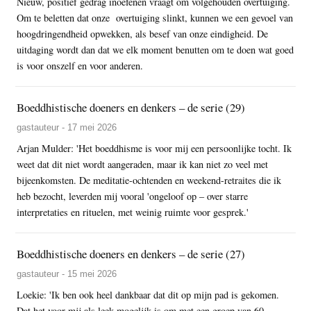
Nieuw, positief gedrag inoefenen vraagt om volgehouden overtuiging.
Om te beletten dat onze overtuiging slinkt, kunnen we een gevoel van
hoogdringendheid opwekken, als besef van onze eindigheid. De
uitdaging wordt dan dat we elk moment benutten om te doen wat goed
is voor onszelf en voor anderen.
Boeddhistische doeners en denkers – de serie (29)
gastauteur - 17 mei 2026
Arjan Mulder: 'Het boeddhisme is voor mij een persoonlijke tocht. Ik
weet dat dit niet wordt aangeraden, maar ik kan niet zo veel met
bijeenkomsten. De meditatie-ochtenden en weekend-retraites die ik
heb bezocht, leverden mij vooral 'ongeloof op – over starre
interpretaties en rituelen, met weinig ruimte voor gesprek.'
Boeddhistische doeners en denkers – de serie (27)
gastauteur - 15 mei 2026
Loekie: 'Ik ben ook heel dankbaar dat dit op mijn pad is gekomen.
Dat het voor mij als leek mogelijk is om met een groep van 60