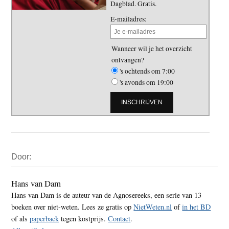
Dagblad. Gratis.
E-mailadres:
Wanneer wil je het overzicht
ontvangen?
's ochtends om 7:00
's avonds om 19:00
Primaire
Door:
Sidebar
Hans van Dam
Hans van Dam is de auteur van de Agnosereeks, een serie van 13
boeken over niet-weten. Lees ze gratis op
NietWeten.nl
of
in het BD
of als
paperback
tegen kostprijs.
Contact
.