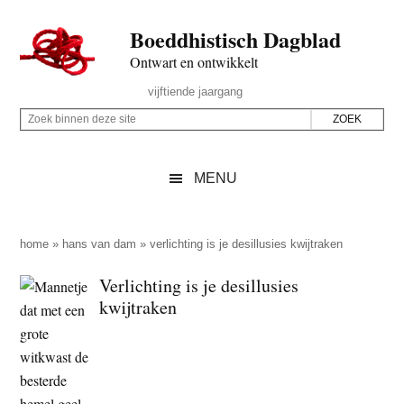
Door
Skip
Spring
Spring
Boeddhistisch Dagblad
naar
to
naar
naar
de
secondary
de
de
Ontwart en ontwikkelt
hoofd
menu
eerste
voettekst
Header
vijftiende jaargang
inhoud
sidebar
Rechts
Z
Z
o
o
e
e
MENU
k
k
b
o
i
p
home
»
hans van dam
»
verlichting is je desillusies kwijtraken
n
d
Verlichting is je desillusies
n
e
kwijtraken
e
z
n
e
d
s
e
i
z