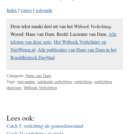
Index
|
vorige
|
volgende
Deze tekst maakt deel uit van het
Witboek Verlichting
.
Woord: Hans van Dam. Beeld: Lucienne van Dam.
Alle
teksten van deze serie
.
Het Witboek Verlichting op
NietWeten.nl
.
Alle publicaties van Hans van Dam in het
Boeddhistisch Dagblad
.
Categorie:
Hans van Dam
Tags:
niet-weten
,
spirituele verlichting
,
verlichting
,
verlichting
doorzien
,
Witboek Verlichting
Lees ook:
Catch 5: verlichting als gemoedstoestand
Catch 21: verlichting als einde