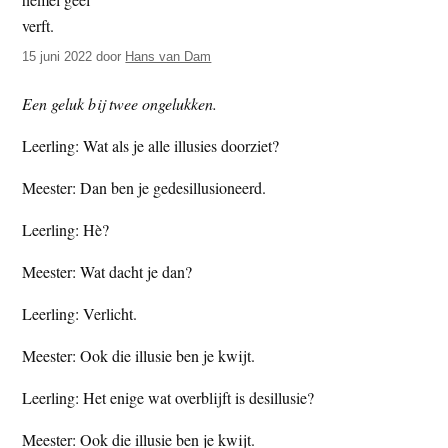
t
e
e
s
15 juni 2022
door
Hans van Dam
i
t
Een geluk bij twee ongelukken.
e
Leerling: Wat als je alle illusies doorziet?
Meester: Dan ben je gedesillusioneerd.
Leerling: Hè?
Meester: Wat dacht je dan?
Leerling: Verlicht.
Meester: Ook die illusie ben je kwijt.
Leerling: Het enige wat overblijft is desillusie?
Meester: Ook die illusie ben je kwijt.