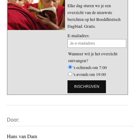
Elke dag sturen we je een
overzicht van de nieuwste
berichten op het Boeddhistisch
Dagblad. Gratis.
E-mailadres:
Wanneer wil je het overzicht
ontvangen?
's ochtends om 7:00
's avonds om 19:00
Primaire
Door:
Sidebar
Hans van Dam