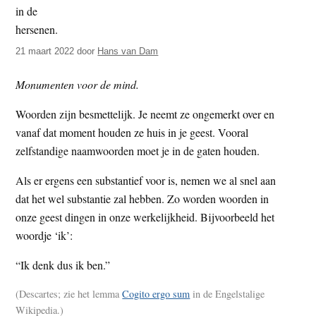
t
e
e
s
i
21 maart 2022
door
Hans van Dam
t
Monumenten voor de mind.
e
Woorden zijn besmettelijk. Je neemt ze ongemerkt over en
vanaf dat moment houden ze huis in je geest. Vooral
zelfstandige naamwoorden moet je in de gaten houden.
Als er ergens een substantief voor is, nemen we al snel aan
dat het wel substantie zal hebben. Zo worden woorden in
onze geest dingen in onze werkelijkheid. Bijvoorbeeld het
woordje ‘ik’:
“Ik denk dus ik ben.”
(Descartes; zie het lemma
Cogito ergo sum
in de Engelstalige
Wikipedia.)