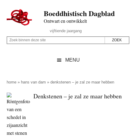
Door
Skip
Spring
Spring
Boeddhistisch Dagblad
naar
to
naar
naar
de
secondary
de
de
Ontwart en ontwikkelt
hoofd
menu
eerste
voettekst
Header
vijftiende jaargang
inhoud
sidebar
Rechts
Z
Z
o
o
e
e
MENU
k
k
b
o
i
p
home
»
hans van dam
»
denkstenen – je zal ze maar hebben
n
d
Denkstenen – je zal ze maar hebben
n
e
e
z
n
e
d
s
e
i
z