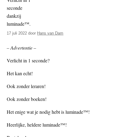
t
e
e
s
i
t
17 juli 2022
door
Hans van Dam
e
– Advertentie –
Verlicht in 1 seconde?
Het kan echt!
Ook zonder leraren!
Ook zonder boeken!
Het enige wat je nodig hebt is luminade™!
Heerlijke, heldere luminade™!