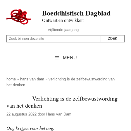
Door
Skip
Spring
Spring
Boeddhistisch Dagblad
naar
to
naar
naar
de
secondary
de
de
Ontwart en ontwikkelt
hoofd
menu
eerste
voettekst
Header
vijftiende jaargang
inhoud
sidebar
Rechts
Z
Z
o
o
e
e
MENU
k
k
b
o
i
p
home
»
hans van dam
»
verlichting is de zelfbewustwording van
n
het denken
d
n
e
Verlichting is de zelfbewustwording
e
z
van het denken
n
e
d
22 augustus 2022
door
Hans van Dam
s
e
i
Oog krijgen voor het oog.
z