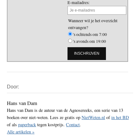
E-mailadres:
Wanneer wil je het overzicht
ontvangen?
's ochtends om 7:00
's avonds om 19:00
Primaire
Door:
Sidebar
Hans van Dam
Hans van Dam is de auteur van de Agnosereeks, een serie van 13
boeken over niet-weten. Lees ze gratis op
NietWeten.nl
of
in het BD
of als
paperback
tegen kostprijs.
Contact
.
Alle artikelen »