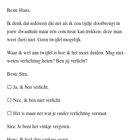
t
e
Beste Hans,
e
s
Ik denk dat iedereen die net als ik een tijdje doorbrengt in
i
jouw dwaaltuin maar één conclusie kan trekken: deze man
t
weet (het) niet. Geen twijfel mogelijk.
e
Waar ik wel aan twijfel is hoe ik het moet duiden. Mag niet-
weten verlichting heten? Ben jij verlicht?
Beste Sira,
⬜ Ja, ik ben verlicht.
⬜ Nee, ik ben niet verlicht.
⬜ Het is maar net wat je onder verlichting verstaat.
Sira: Je bent het vinkje vergeten.
Hans: Ik had drie vinkjes gezet.