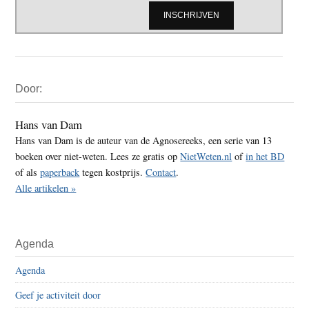
Primaire
Door:
Sidebar
Hans van Dam
Hans van Dam is de auteur van de Agnosereeks, een serie van 13
boeken over niet-weten. Lees ze gratis op
NietWeten.nl
of
in het BD
of als
paperback
tegen kostprijs.
Contact
.
Alle artikelen »
Agenda
Agenda
Geef je activiteit door