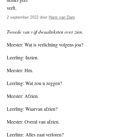
t
e
e
s
2 september 2022
door
Hans van Dam
i
t
Tweede van vijf dwaalteksten over zien.
e
Meester: Wat is verlichting volgens jou?
Leerling: Inzien.
Meester: Hm.
Leerling: Wat zou u zeggen?
Meester: Afzien.
Leerling: Waarvan afzien?
Meester: Overal van afzien.
Leerling: Alles gaat verloren?