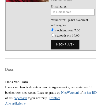
E-mailadres:
Wanneer wil je het overzicht
ontvangen?
's ochtends om 7:00
's avonds om 19:00
Primaire
Door:
Sidebar
Hans van Dam
Hans van Dam is de auteur van de Agnosereeks, een serie van 13
boeken over niet-weten. Lees ze gratis op
NietWeten.nl
of
in het BD
of als
paperback
tegen kostprijs.
Contact
.
Alle artikelen »