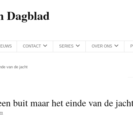
h Dagblad
IEUWS
CONTACT
SERIES
OVER ONS
P
inde van de jacht
een buit maar het einde van de jach
am