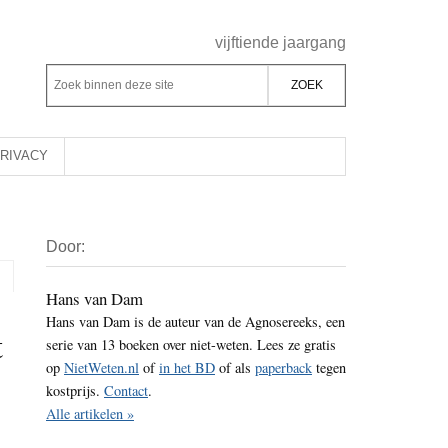
Header
vijftiende jaargang
Rechts
Z
Z
o
o
e
e
k
k
RIVACY
b
o
i
p
Primaire
n
d
Door:
Sidebar
n
e
e
z
Hans van Dam
n
Hans van Dam is de auteur van de Agnosereeks, een
e
t
d
serie van 13 boeken over niet-weten. Lees ze gratis
s
e
op
NietWeten.nl
of
in het BD
of als
paperback
tegen
i
z
kostprijs.
Contact
.
t
e
Alle artikelen »
e
s