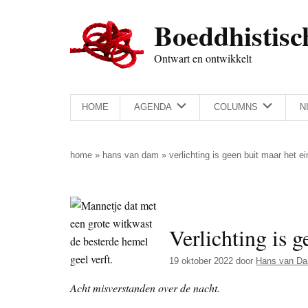
Door
Skip
Spring
Spring
Boeddhistisc
naar
to
naar
naar
de
secondary
de
de
Ontwart en ontwikkelt
hoofd
menu
eerste
voettekst
inhoud
sidebar
HOME
AGENDA
COLUMNS
N
home
»
hans van dam
»
verlichting is geen buit maar het e
Verlichting is g
19 oktober 2022
door
Hans van D
Acht misverstanden over de nacht.