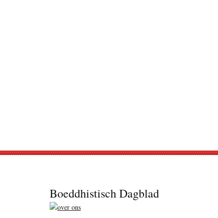
Footer
Boeddhistisch Dagblad