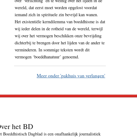
over ‘verlichting’ en te weinig over het lijden in de
wereld, dat eerst moet worden opgelost voordat
iemand zich in spirituele zin bevrijd kan wanen.
Het existentiële kerndilemma van boeddhisme is dat
wij ieder delen in de rotheid van de wereld, terwijl
wij over het vermogen beschikken onze bevrijding
dichterbij te brengen door het lijden van de ander te
verminderen. In sommige teksten wordt dit
vermogen ‘boeddhanatuur’ genoemd.
Meer onder 'pakhuis van verlangen'
ver het BD
t Boeddhistisch Dagblad is een onafhankelijk journalistiek