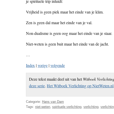
je spirituele trip inluidt:
Vrijheid is geen piek maar het einde van je klim.
Zen is geen dal maar het einde van je val.
Non-dualisme is geen oog maar het einde van je staar.
Niet-weten is geen buit maar het einde van de jacht.
…
Index
|
vorige
|
volgende
Deze tekst maakt deel uit van het
Witboek Verlichtin
deze serie
.
Het Witboek Verlichting op NietWeten.nl
Categorie:
Hans van Dam
Tags:
niet-weten
,
spirituele verlichting
,
verlichting
,
verlichti