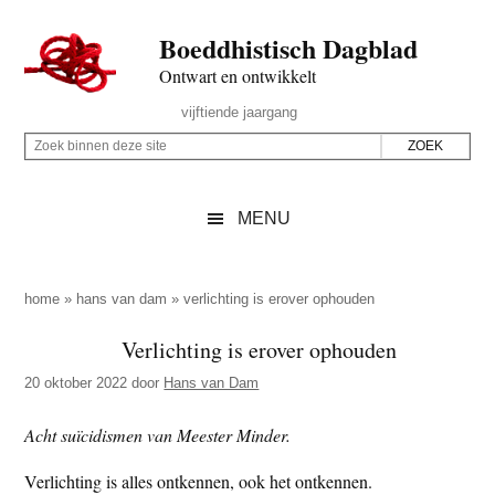
Door
Skip
Spring
Spring
Boeddhistisch Dagblad
naar
to
naar
naar
de
secondary
de
de
Ontwart en ontwikkelt
hoofd
menu
eerste
voettekst
Header
vijftiende jaargang
inhoud
sidebar
Rechts
Z
Z
o
o
e
e
MENU
k
k
b
o
i
p
home
»
hans van dam
»
verlichting is erover ophouden
n
d
Verlichting is erover ophouden
n
e
e
20 oktober 2022
door
Hans van Dam
z
n
e
d
Acht suïcidismen van Meester Minder.
s
e
Verlichting is alles ontkennen, ook het ontkennen.
i
z