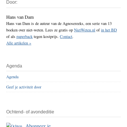
Door:
Sidebar
Hans van Dam
Hans van Dam is de auteur van de Agnosereeks, een serie van 13
boeken over niet-weten. Lees ze gratis op
NietWeten.nl
of
in het BD
of als
paperback
tegen kostprijs.
Contact
.
Alle artikelen »
Agenda
Agenda
Geef je activiteit door
Ochtend- of avondeditie
Abonneer je