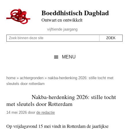
Door
Skip
Spring
Spring
Boeddhistisch Dagblad
naar
to
naar
naar
de
secondary
de
de
Ontwart en ontwikkelt
hoofd
menu
eerste
voettekst
Header
vijftiende jaargang
inhoud
sidebar
Rechts
Z
Z
o
o
e
e
MENU
k
k
b
o
i
p
home
»
achtergronden
»
nakba-herdenking 2026: stille tocht met
n
sleutels door rotterdam
d
n
e
Nakba-herdenking 2026: stille tocht
e
z
met sleutels door Rotterdam
n
e
d
14 mei 2026
door
de redactie
s
e
i
Op vrijdagavond 15 mei vindt in Rotterdam de jaarlijkse
z