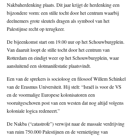
Nakbaherdenking plaats. Dit jaar krijgt de herdenking een
t
e
bijzondere vorm: een stille tocht door het centrum waarbij
e
s
deelnemers grote sleutels dragen als symbool van het
i
Palestijnse recht op terugkeer.
t
e
De bijeenkomst start om 19.00 uur op het Schouwburgplein.
Van daaruit loopt de stille tocht door het centrum van
Rotterdam en eindigt weer op het Schouwburgplein, waar
aansluitend een slotmanifestatie plaatsvindt.
Een van de sprekers is socioloog en filosoof Willem Schinkel
van de Erasmus Universiteit. Hij stelt: “Israël is voor de VS
en de voormalige Europese kolonisatoren een
vooruitgeschoven post van een westen dat nog altijd volgens
koloniale logica redeneert.”
De Nakba (“catastrofe”) verwijst naar de massale verdrijving
van ruim 750.000 Palestijnen en de vernietiging van