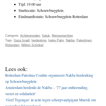
Tijd: 19.00 uur
Startlocatie: Schouwburgplein
Eindmanifestatie: Schouwburgplein Rotterdam
Categorie:
Achtergronden
,
Geluk
,
Mensenrechten
Tags:
Gaza Israël
,
herdenking
,
Ineke Palm
,
Nakba
,
Palestijnen
,
Rotterdam
,
Willem Schinkel
Lees ook:
Rotterdam Palestina Coalitie organiseert Nakba herdenking
op Schouwburgplein
Amsterdam herdenkt de Nakba – ‘77 jaar ontheemding,
verzet en solidariteit’
‘Geef Tegengas’ in actie tegen scheepvaartgigant Maersk om
wapenhandel met Israel