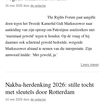
Twee
16 mei 2026
door
de redactie
Kame
Gidi
The Rights Forum gaat aangifte
Mark
doen tegen het Tweede Kamerlid Gidi Markuszower naar
more
aanleiding van zijn oproep om Palestijnse asielzoekers met
verwe
‘maximaal geweld’ tegen te houden. Op de vraag of hij
daarmee ook schietend geweld bedoelde, weigerde
Markuszower afstand te nemen van die interpretatie. Zijn
antwoord luidde: ‘Met geweld, ja.’
over
Lees meer
Aangi
The
Nakba-herdenking 2026: stille tocht
Right
met sleutels door Rotterdam
Foru
tege
14 mei 2026
door
de redactie
Twee