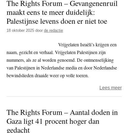
The Rights Forum – Gevangenenruil
Raja
maakt eens te meer duidelijk:
Foun
tege
Palestijnse levens doen er niet toe
EIB
18 oktober 2025
door
de redactie
ontva
verkl
Vrijgelaten Israëli’s krijgen een
naam, gezicht en verhaal. Vrijgelaten Palestijnen zijn
nummers, als ze al worden genoemd. De ontmenselijking
van Palestijnen in Nederlandse media en door Nederlandse
bewindslieden draaide weer op volle toeren.
over
Lees meer
The
Right
The Rights Forum – Aantal doden in
Foru
Gaza ligt 41 procent hoger dan
–
Geva
gedacht