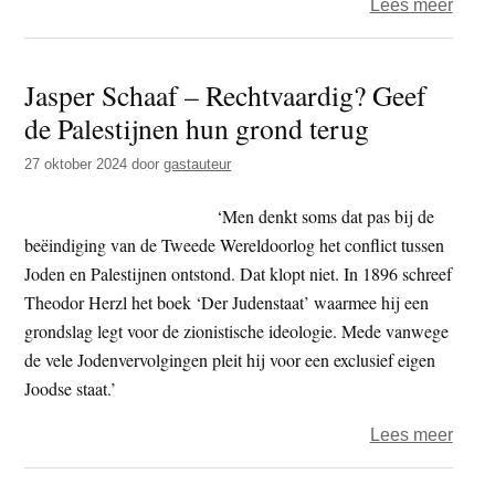
over
Lees meer
Pales
boer
Jasper Schaaf – Rechtvaardig? Geef
lope
de Palestijnen hun grond terug
geva
tijde
27 oktober 2024
door
gastauteur
olijv
‘Men denkt soms dat pas bij de
beëindiging van de Tweede Wereldoorlog het conflict tussen
Joden en Palestijnen ontstond. Dat klopt niet. In 1896 schreef
Theodor Herzl het boek ‘Der Judenstaat’ waarmee hij een
grondslag legt voor de zionistische ideologie. Mede vanwege
de vele Jodenvervolgingen pleit hij voor een exclusief eigen
Joodse staat.’
over
Lees meer
Jasp
Scha