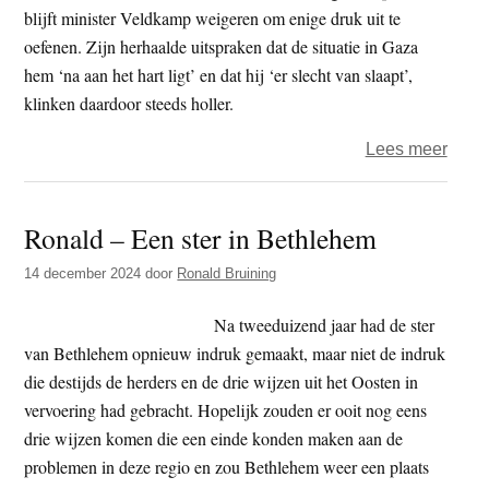
terug
blijft minister Veldkamp weigeren om enige druk uit te
oefenen. Zijn herhaalde uitspraken dat de situatie in Gaza
hem ‘na aan het hart ligt’ en dat hij ‘er slecht van slaapt’,
klinken daardoor steeds holler.
over
Lees meer
Opini
–
Ronald – Een ster in Bethlehem
The
Right
14 december 2024
door
Ronald Bruining
Foru
-
Na tweeduizend jaar had de ster
minis
van Bethlehem opnieuw indruk gemaakt, maar niet de indruk
Veld
die destijds de herders en de drie wijzen uit het Oosten in
blijft
vervoering had gebracht. Hopelijk zouden er ooit nog eens
inzak
drie wijzen komen die een einde konden maken aan de
Gaza
problemen in deze regio en zou Bethlehem weer een plaats
vast