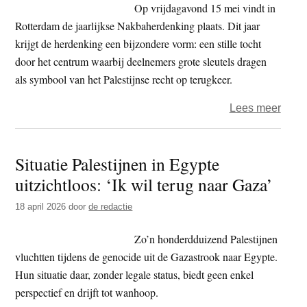
Kame
Op vrijdagavond 15 mei vindt in
Gidi
Rotterdam de jaarlijkse Nakbaherdenking plaats. Dit jaar
Mark
krijgt de herdenking een bijzondere vorm: een stille tocht
wege
door het centrum waarbij deelnemers grote sleutels dragen
aanze
als symbool van het Palestijnse recht op terugkeer.
tot
over
Lees meer
haat
Nakb
herd
Situatie Palestijnen in Egypte
2026
uitzichtloos: ‘Ik wil terug naar Gaza’
stille
tocht
18 april 2026
door
de redactie
met
sleut
Zo’n honderdduizend Palestijnen
door
vluchtten tijdens de genocide uit de Gazastrook naar Egypte.
Rott
Hun situatie daar, zonder legale status, biedt geen enkel
perspectief en drijft tot wanhoop.