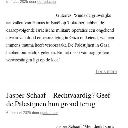
6 maart 2025
door
de redactie
omst
die
Guterres: ‘Sinds de gruwelijke
wille
aanvallen van Hamas in Israël op 7 oktober hebben de
en
daaropvolgende Israëlische militaire operaties een ongekend
wete
niveau van dood en vernietiging in Gaza ontketend, wat een
leef
immens trauma heeft veroorzaakt. De Palestijnen in Gaza
Pales
hebben onmetelijk geleden. En het risico van nog grotere
bedr
verwoestingen ligt op de loer.’
over
Lees meer
VN-
chef
Jasper Schaaf – Rechtvaardig? Geef
waar
de Palestijnen hun grond terug
voor
‘alar
6 februari 2025
door
gastauteur
situat
op
Jasper Schaaf: ‘Men denkt soms