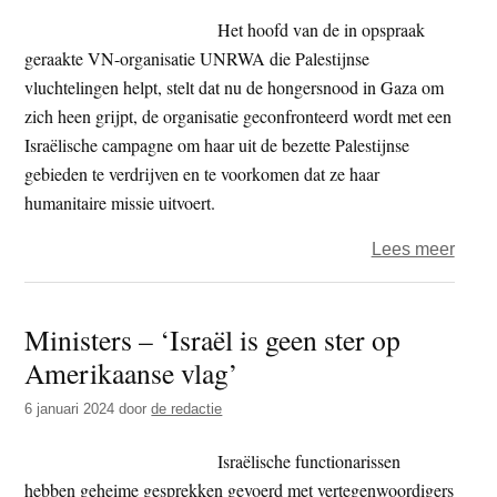
in
Het hoofd van de in opspraak
PvdA
geraakte VN-organisatie UNRWA die Palestijnse
biedt
vluchtelingen helpt, stelt dat nu de hongersnood in Gaza om
kans
zich heen grijpt, de organisatie geconfronteerd wordt met een
om
Israëlische campagne om haar uit de bezette Palestijnse
orde
gebieden te verdrijven en te voorkomen dat ze haar
op
humanitaire missie uitvoert.
zake
over
Lees meer
te
Hoof
stelle
hulpo
Ministers – ‘Israël is geen ster op
UNR
Amerikaanse vlag’
weerl
Israë
6 januari 2024
door
de redactie
besch
Israëlische functionarissen
hebben geheime gesprekken gevoerd met vertegenwoordigers