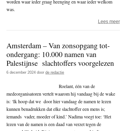
worden waar ieder graag heenging en waar ieder welkom
aan
was.
stille
over
Lees meer
diplo
Rona
–
Amsterdam – Van zonsopgang tot-
Een
ondergang: 10.000 namen van
ster
in
Palestijnse slachtoffers voorgelezen
Beth
6 december 2024
door
de redactie
Roelant, één van de
medeorganisatoren vertelt waarom hij vandaag bij de wake
is: ‘Ik hoop dat we door hier vandaag de namen te lezen
kunnen benadrukken dat elke slachtoffer een mens is;
iemands vader, moeder of kind.’ Nadima voegt toe: ‘Het
lezen van de namen is een daad van verzet tegen de