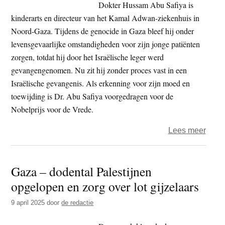
Dokter Hussam Abu Safiya is
Gaza
kinderarts en directeur van het Kamal Adwan-ziekenhuis in
ligt
Noord-Gaza. Tijdens de genocide in Gaza bleef hij onder
41
levensgevaarlijke omstandigheden voor zijn jonge patiënten
proce
zorgen, totdat hij door het Israëlische leger werd
hoge
gevangengenomen. Nu zit hij zonder proces vast in een
dan
Israëlische gevangenis. Als erkenning voor zijn moed en
geda
toewijding is Dr. Abu Safiya voorgedragen voor de
Nobelprijs voor de Vrede.
over
Lees meer
Gaza
Nobel
Gaza – dodental Palestijnen
voor
opgelopen en zorg over lot gijzelaars
dr.
Abu
9 april 2025
door
de redactie
Safiy