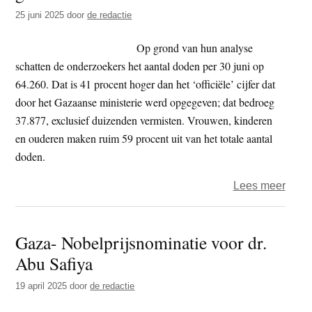
maak
25 juni 2025
door
de redactie
eens
te
Op grond van hun analyse
meer
schatten de onderzoekers het aantal doden per 30 juni op
duidel
64.260. Dat is 41 procent hoger dan het ‘officiële’ cijfer dat
Pales
door het Gazaanse ministerie werd opgegeven; dat bedroeg
leven
37.877, exclusief duizenden vermisten. Vrouwen, kinderen
doen
en ouderen maken ruim 59 procent uit van het totale aantal
er
doden.
niet
toe
over
Lees meer
The
Right
Gaza- Nobelprijsnominatie voor dr.
Foru
Abu Safiya
–
Aanta
19 april 2025
door
de redactie
dode
in