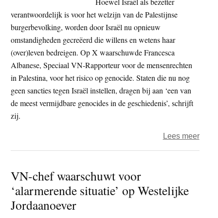
Hoewel Israël als bezetter
gijze
verantwoordelijk is voor het welzijn van de Palestijnse
burgerbevolking, worden door Israël nu opnieuw
omstandigheden gecreëerd die willens en wetens haar
(over)leven bedreigen. Op X waarschuwde Francesca
Albanese, Speciaal VN-Rapporteur voor de mensenrechten
in Palestina, voor het risico op genocide. Staten die nu nog
geen sancties tegen Israël instellen, dragen bij aan ‘een van
de meest vermijdbare genocides in de geschiedenis’, schrijft
zij.
over
Lees meer
The
Right
VN-chef waarschuwt voor
Foru
‘alarmerende situatie’ op Westelijke
–
Israë
Jordaanoever
creëe