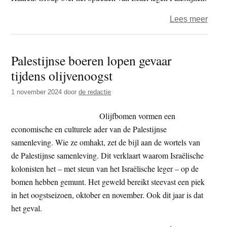
over
Lees meer
Israël
verbi
Palestijnse boeren lopen gevaar
106
tijdens olijvenoogst
jaar
oude
1 november 2024
door
de redactie
krant
Haar
Olijfbomen vormen een
economische en culturele ader van de Palestijnse
samenleving. Wie ze omhakt, zet de bijl aan de wortels van
de Palestijnse samenleving. Dit verklaart waarom Israëlische
kolonisten het – met steun van het Israëlische leger – op de
bomen hebben gemunt. Het geweld bereikt steevast een piek
in het oogstseizoen, oktober en november. Ook dit jaar is dat
het geval.