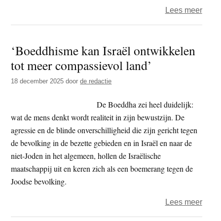
over
Lees meer
Situa
Pales
‘Boeddhisme kan Israël ontwikkelen
in
tot meer compassievol land’
Egyp
uitzic
18 december 2025
door
de redactie
‘Ik
wil
De Boeddha zei heel duidelijk:
terug
wat de mens denkt wordt realiteit in zijn bewustzijn. De
naar
agressie en de blinde onverschilligheid die zijn gericht tegen
Gaza
de bevolking in de bezette gebieden en in Israël en naar de
niet-Joden in het algemeen, hollen de Israëlische
maatschappij uit en keren zich als een boemerang tegen de
Joodse bevolking.
over
Lees meer
‘Boe