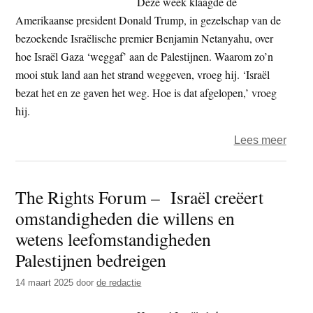
Deze week klaagde de
Amerikaanse president Donald Trump, in gezelschap van de
bezoekende Israëlische premier Benjamin Netanyahu, over
hoe Israël Gaza ‘weggaf’ aan de Palestijnen. Waarom zo’n
mooi stuk land aan het strand weggeven, vroeg hij. ‘Israël
bezat het en ze gaven het weg. Hoe is dat afgelopen,’ vroeg
hij.
over
Lees meer
Gaza
–
The Rights Forum – Israël creëert
doden
omstandigheden die willens en
Pales
opge
wetens leefomstandigheden
en
Palestijnen bedreigen
zorg
14 maart 2025
door
de redactie
over
lot