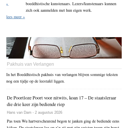
boeddhistische kunstenaars. Lezers/kunstenaars kunnen
zich ook aanmelden met hun eigen werk.
lees meer »
Pakhuis van Verlangen
In het Boeddhistisch pakhuis van verlangen blijven sommige teksten
nog een tijdje op de leestafel liggen.
De Poortloze Poort voor nitwits, koan 17 – De staatsleraar
die drie keer zijn bediende riep
Hans van Dam - 2 augustus 2026
Pas toen Wu hartverscheurend begon te janken ging de bediende eens
kijken. De staatsleraar lag op z’n zij met zijn vuisten tegen zijn borst