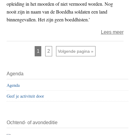
opleiding in het moorden of niet vermoord worden. Nog
nooit zijn in naam van de Boeddha soldaten een land
binnengevallen. Het zijn geen boeddhisten.’
over
Lees meer
Hans
de
Pagina
Pagina
1
2
Ga naar
Volgende pagina »
Booij
‘Boed
Primaire
volg
Agenda
Sidebar
geen
Agenda
oplei
in
Geef je activiteit door
het
moor
Ochtend- of avondeditie