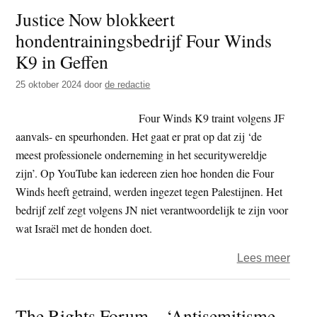
Justice Now blokkeert
–
hondentrainingsbedrijf Four Winds
Rech
Geef
K9 in Geffen
de
25 oktober 2024
door
de redactie
Pales
hun
Four Winds K9 traint volgens JF
gron
aanvals- en speurhonden. Het gaat er prat op dat zij ‘de
terug
meest professionele onderneming in het securitywereldje
zijn’. Op YouTube kan iedereen zien hoe honden die Four
Winds heeft getraind, werden ingezet tegen Palestijnen. Het
bedrijf zelf zegt volgens JN niet verantwoordelijk te zijn voor
wat Israël met de honden doet.
over
Lees meer
Justi
Now
The Rights Forum – ‘Antisemitisme-
blokk