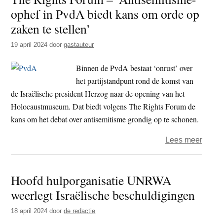
ophef in PvdA biedt kans om orde op
honde
Four
zaken te stellen’
Wind
19 april 2024
door
gastauteur
K9
in
Binnen de PvdA bestaat ‘onrust’ over
Geffe
het partij­standpunt rond de komst van
de Israëlische president Herzog naar de opening van het
Holocaustmuseum. Dat biedt volgens The Rights Forum de
kans om het debat over antisemitisme grondig op te schonen.
over
Lees meer
The
Right
Hoofd hulporganisatie UNRWA
Foru
weerlegt Israëlische beschuldigingen
–
‘Anti
18 april 2024
door
de redactie
ophe