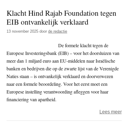
kan
Klacht Hind Rajab Foundation tegen
Israël
EIB ontvankelijk verklaard
ontwi
tot
13 november 2025
door
de redactie
meer
comp
De formele klacht tegen de
land’
Europese Investeringsbank (EIB) – voor het doorsluizen van
meer dan 1 miljard euro aan EU-middelen naar Israëlische
banken en bedrijven die op de zwarte lijst van de Verenigde
Naties staan – is ontvankelijk verklaard en doorverwezen
naar een formele beoordeling. Voor het eerst moet een
Europese instelling verantwoording afleggen voor haar
financiering van apartheid.
over
Lees meer
Klach
Hind