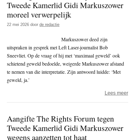
Tweede Kamerlid Gidi Markuszower
t
e
moreel verwerpelijk
e
s
i
22 mei 2026
door
de redactie
t
Markuszower deed zijn
e
uitspraken in gesprek met Left Laser-journalist Bob
Sneevliet. Op de vraag of hij met ‘maximaal geweld’ ook
schietend geweld bedoelde, weigerde Markuszower afstand
te nemen van die interpretatie. Zijn antwoord luidde: ‘Met
geweld, ja.’
over
Lees meer
The
Right
Aangifte The Rights Forum tegen
Foru
Tweede Kamerlid Gidi Markuszower
–
uitsp
wegens aanzetten tot haat