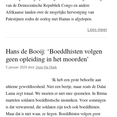
van de Democratische Republiek Congo en andere
Afrikaanse landen over de mogelijke hervestiging van
Palestijnen zodra de oorlog met Hamas is afgelopen.
over
Lees meer
Minis
–
Hans de Booij: ‘Boeddhisten volgen
‘Israë
geen opleiding in het moorden’
is
geen
5 januari 2024
door
Joop Ha Hoek
ster
op
‘Ik heb een grote behoefte aan
Amer
ultieme geweldloosheid. Niet een beetje, maar zoals de Dalai
vlag’
Lama zegt totaal. We moeten er niet mee sjoemelen. In Birma
martelen soldaten boeddhistische monniken. Voor sommigen
is dat verwarrend, die soldaten zijn toch ook boeddhisten.
Maar dat is niet waar, ze liegen. Boeddhisten volgen geen