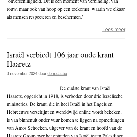
onverschilligheid. Dit is een moment van verbinding, van
rouw, maar ook van hoop op een toekomst waarin we elkaar
als mensen respecteren en beschermen.’
over
Lees meer
Amst
–
Israël verbiedt 106 jaar oude krant
Van
Haaretz
zons
tot-
3 november 2024
door
de redactie
onde
10.0
De oudste krant van Israël,
name
Haaretz, opgericht in 1918, is verboden door drie Israëlische
van
ministeries. De krant, die in heel Israël in het Engels en
Pales
Hebreeuws verschijnt en wereldwijd online wordt bekeken,
slach
is van binnenuit onder vuur komen te liggen na opmerkingen
voor
van Amos Schocken, uitgever van de krant en hoofd van de
Haaretz Group over het optreden van Israël tegen Palestijnen.