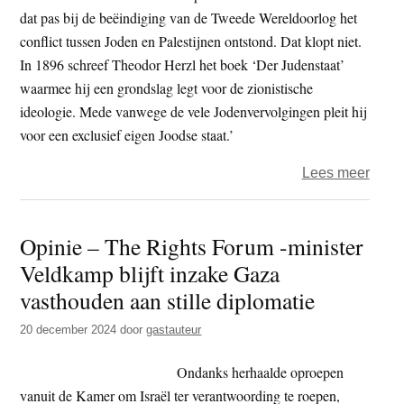
Weste
dat pas bij de beëindiging van de Tweede Wereldoorlog het
Jord
conflict tussen Joden en Palestijnen ontstond. Dat klopt niet.
In 1896 schreef Theodor Herzl het boek ‘Der Judenstaat’
waarmee hij een grondslag legt voor de zionistische
ideologie. Mede vanwege de vele Jodenvervolgingen pleit hij
voor een exclusief eigen Joodse staat.’
over
Lees meer
Jasp
Scha
Opinie – The Rights Forum -minister
–
Veldkamp blijft inzake Gaza
Rech
Geef
vasthouden aan stille diplomatie
de
20 december 2024
door
gastauteur
Pales
hun
Ondanks herhaalde oproepen
gron
vanuit de Kamer om Israël ter verantwoording te roepen,