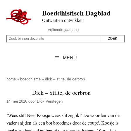
Door
Skip
Spring
Spring
Boeddhistisch Dagblad
naar
to
naar
naar
de
secondary
de
de
Ontwart en ontwikkelt
hoofd
menu
eerste
voettekst
Header
vijftiende jaargang
inhoud
sidebar
Rechts
Z
Z
o
o
e
e
MENU
k
k
b
o
i
p
home
»
boeddhisme
»
dick – stilte, de oerbron
n
d
Dick – Stilte, de oerbron
n
e
e
14 mei 2026
door
Dick Verstegen
z
n
e
d
‘Wees stil! Nee, Koosje wees stil zeg ik!’ De woorden van de
s
e
vader snijden als een bot broodmes door de coupé. Koosje is
i
z
heel even heel stil en begint dan weer te dreinen. ‘Koos-Jan,