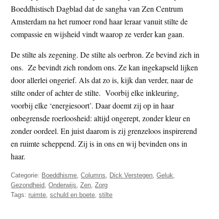
Boeddhistisch Dagblad dat de sangha van Zen Centrum
Amsterdam na het rumoer rond haar leraar vanuit stilte de
compassie en wijsheid vindt waarop ze verder kan gaan.
De stilte als zegening. De stilte als oerbron. Ze bevind zich in
ons. Ze bevindt zich rondom ons. Ze kan ingekapseld lijken
door allerlei ongerief. Als dat zo is, kijk dan verder, naar de
stilte onder of achter de stilte. Voorbij elke inkleuring,
voorbij elke ‘energiesoort’. Daar doemt zij op in haar
onbegrensde roerloosheid: altijd ongerept, zonder kleur en
zonder oordeel. En juist daarom is zij grenzeloos inspirerend
en ruimte scheppend. Zij is in ons en wij bevinden ons in
haar.
Categorie:
Boeddhisme
,
Columns
,
Dick Verstegen
,
Geluk
,
Gezondheid
,
Onderwijs
,
Zen
,
Zorg
Tags:
ruimte
,
schuld en boete
,
stilte