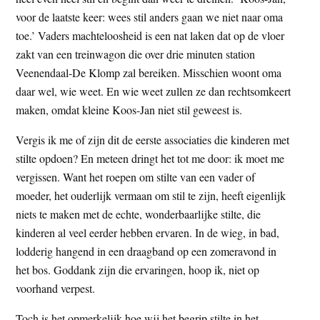
t
e
voor de laatste keer: wees stil anders gaan we niet naar oma
e
s
toe.’ Vaders machteloosheid is een nat laken dat op de vloer
i
zakt van een treinwagon die over drie minuten station
t
Veenendaal-De Klomp zal bereiken. Misschien woont oma
e
daar wel, wie weet. En wie weet zullen ze dan rechtsomkeert
maken, omdat kleine Koos-Jan niet stil geweest is.
Vergis ik me of zijn dit de eerste associaties die kinderen met
stilte opdoen? En meteen dringt het tot me door: ik moet me
vergissen. Want het roepen om stilte van een vader of
moeder, het ouderlijk vermaan om stil te zijn, heeft eigenlijk
niets te maken met de echte, wonderbaarlijke stilte, die
kinderen al veel eerder hebben ervaren. In de wieg, in bad,
lodderig hangend in een draagband op een zomeravond in
het bos. Goddank zijn die ervaringen, hoop ik, niet op
voorhand verpest.
Toch is het opmerkelijk hoe wij het begrip stilte in het