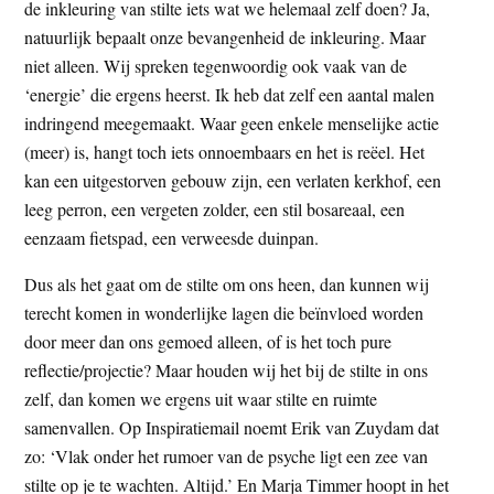
de inkleuring van stilte iets wat we helemaal zelf doen? Ja,
natuurlijk bepaalt onze bevangenheid de inkleuring. Maar
niet alleen. Wij spreken tegenwoordig ook vaak van de
‘energie’ die ergens heerst. Ik heb dat zelf een aantal malen
indringend meegemaakt. Waar geen enkele menselijke actie
(meer) is, hangt toch iets onnoembaars en het is reëel. Het
kan een uitgestorven gebouw zijn, een verlaten kerkhof, een
leeg perron, een vergeten zolder, een stil bosareaal, een
eenzaam fietspad, een verweesde duinpan.
Dus als het gaat om de stilte om ons heen, dan kunnen wij
terecht komen in wonderlijke lagen die beïnvloed worden
door meer dan ons gemoed alleen, of is het toch pure
reflectie/projectie? Maar houden wij het bij de stilte in ons
zelf, dan komen we ergens uit waar stilte en ruimte
samenvallen. Op Inspiratiemail noemt Erik van Zuydam dat
zo: ‘Vlak onder het rumoer van de psyche ligt een zee van
stilte op je te wachten. Altijd.’ En Marja Timmer hoopt in het