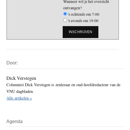
Wanneer wil je het overzicht
ontvangen?
's ochtends om 7:00
's avonds om 19:00
Primaire
Door:
Sidebar
Dick Verstegen
Columnist Dick Verstegen is zenleraar en oud-hoofdredacteur van de
VNU dagbladen.
Alle artikelen »
Agenda