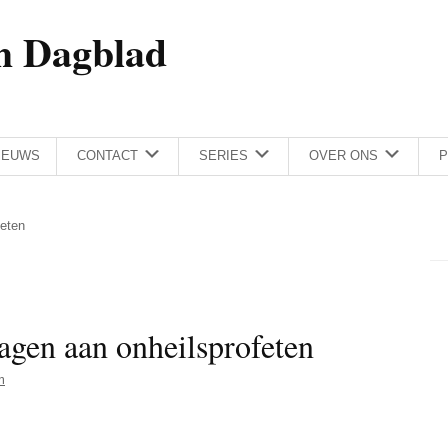
h Dagblad
IEUWS
CONTACT
SERIES
OVER ONS
P
feten
agen aan onheilsprofeten
m