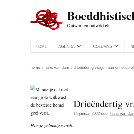
Door
Skip
Spring
Spring
Boeddhistisc
naar
to
naar
naar
de
secondary
de
de
Ontwart en ontwikkelt
hoofd
menu
eerste
voettekst
inhoud
sidebar
HOME
AGENDA
COLUMNS
N
home
»
hans van dam
»
drieëndertig vragen aan onheilspro
Drieëndertig vr
14 januari 2022
door
Hans van Da
Hoe je gelukkig wordt.