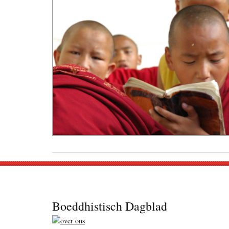
Footer
Boeddhistisch Dagblad