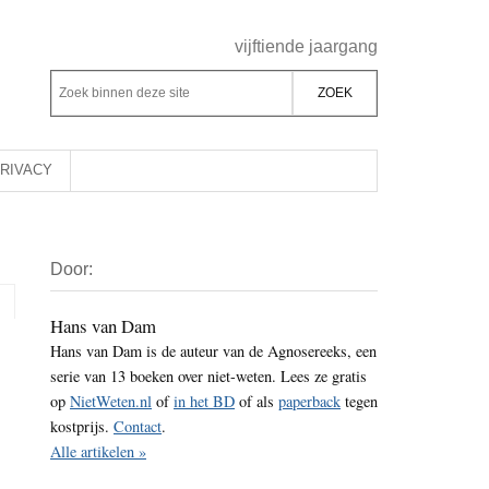
Header
vijftiende jaargang
Rechts
Z
Z
o
o
e
e
k
k
RIVACY
b
o
i
p
Primaire
n
d
Door:
Sidebar
n
e
e
z
Hans van Dam
n
Hans van Dam is de auteur van de Agnosereeks, een
e
d
serie van 13 boeken over niet-weten. Lees ze gratis
s
e
op
NietWeten.nl
of
in het BD
of als
paperback
tegen
i
z
kostprijs.
Contact
.
t
e
Alle artikelen »
e
s