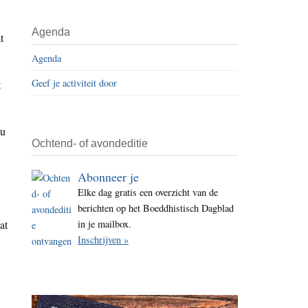
i
t
Agenda
t
e
Agenda
Geef je activiteit door
t
ou
Ochtend- of avondeditie
Abonneer je
Elke dag gratis een overzicht van de
berichten op het Boeddhistisch Dagblad
at
in je mailbox.
Inschrijven »