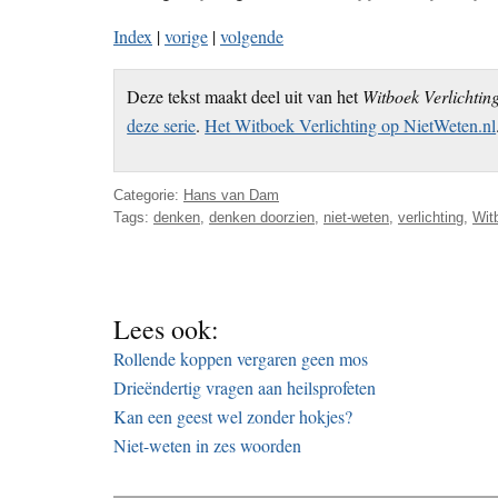
Index
|
vorige
|
volgende
Deze tekst maakt deel uit van het
Witboek Verlichtin
deze serie
.
Het Witboek Verlichting op NietWeten.nl
Categorie:
Hans van Dam
Tags:
denken
,
denken doorzien
,
niet-weten
,
verlichting
,
Wit
Lees ook:
Rollende koppen vergaren geen mos
Drieëndertig vragen aan heilsprofeten
Kan een geest wel zonder hokjes?
Niet-weten in zes woorden