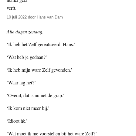
t
e
e
s
10 juli 2022
door
Hans van Dam
i
t
Alle dagen zondag.
e
‘Ik heb het Zelf gerealiseerd, Hans.’
‘Wat heb je gedaan?’
‘Ik heb mijn ware Zelf gevonden.’
‘Waar lag het?’
‘Overal, dat is nu net de grap.’
‘Ik kom niet meer bij.’
‘Idioot hè.’
‘Wat moet ik me voorstellen bij het ware Zelf?’