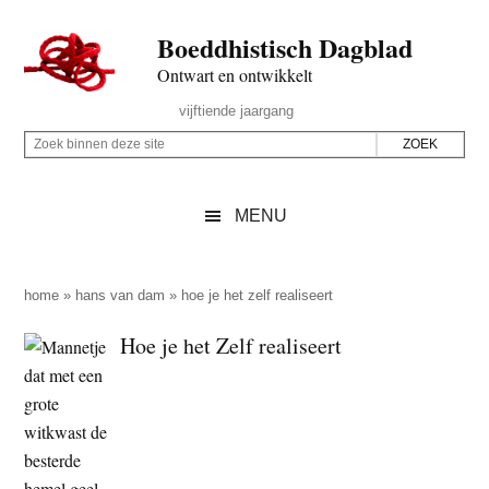
Door
Skip
Spring
Spring
Boeddhistisch Dagblad
naar
to
naar
naar
de
secondary
de
de
Ontwart en ontwikkelt
hoofd
menu
eerste
voettekst
Header
vijftiende jaargang
inhoud
sidebar
Rechts
Z
Z
o
o
e
e
MENU
k
k
b
o
i
p
home
»
hans van dam
»
hoe je het zelf realiseert
n
d
Hoe je het Zelf realiseert
n
e
e
z
n
e
d
s
e
i
z