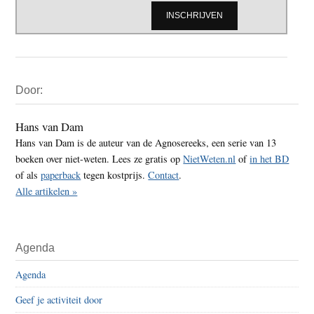
Primaire
Door:
Sidebar
Hans van Dam
Hans van Dam is de auteur van de Agnosereeks, een serie van 13
boeken over niet-weten. Lees ze gratis op
NietWeten.nl
of
in het BD
of als
paperback
tegen kostprijs.
Contact
.
Alle artikelen »
Agenda
Agenda
Geef je activiteit door