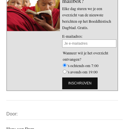
mailbox?
Elke dag sturen we je een
overzicht van de nieuwste
berichten op het Boeddhistisch
Dagblad. Gratis.
E-mailadres:
Wanneer wil je het overzicht
ontvangen?
's ochtends om 7:00
's avonds om 19:00
Primaire
Door:
Sidebar
Hans van Dam