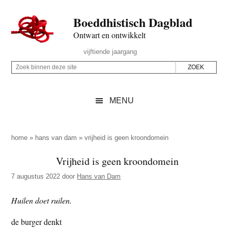
Door
Skip
Spring
Spring
Boeddhistisch Dagblad
naar
to
naar
naar
de
secondary
de
de
Ontwart en ontwikkelt
hoofd
menu
eerste
voettekst
Header
vijftiende jaargang
inhoud
sidebar
Rechts
Z
Z
o
o
e
e
MENU
k
k
b
o
i
p
home
»
hans van dam
»
vrijheid is geen kroondomein
n
d
Vrijheid is geen kroondomein
n
e
e
7 augustus 2022
door
Hans van Dam
z
n
e
d
Huilen doet ruilen.
s
e
de burger denkt
i
z