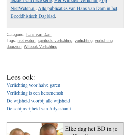
teksten van deze serie
.
Het Witboek Verlichting op
NietWeten.nl
.
Alle publicaties van Hans van Dam in het
Boeddhistisch Dagblad
.
Categorie:
Hans van Dam
Tags:
niet-weten
,
spirituele verlichting
,
verlichting
,
verlichting
doorzien
,
Witboek Verlichting
Lees ook:
Verlichting voor halve garen
Verlichting is een hersencrash
De wijsheid voorbij alle wijsheid
De schijnvrijheid van Adyashanti
Elke dag het BD in je