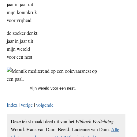
jaar in jaar uit
t
e
mijn koninkrijk
e
s
voor vrijheid
i
t
de zoeker denkt
e
jaar in jaar uit
mijn wereld
voor een nest
Mijn wereld voor een nest.
Index
|
vorige
|
volgende
Deze tekst maakt deel uit van het
Witboek Verlichting
.
Woord: Hans van Dam. Beeld: Lucienne van Dam.
Alle