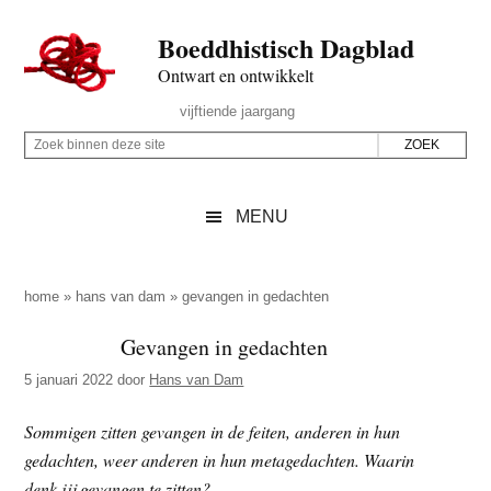
Door
Skip
Spring
Spring
Boeddhistisch Dagblad
naar
to
naar
naar
de
secondary
de
de
Ontwart en ontwikkelt
hoofd
menu
eerste
voettekst
Header
vijftiende jaargang
inhoud
sidebar
Rechts
Z
Z
o
o
e
e
MENU
k
k
b
o
i
p
home
»
hans van dam
»
gevangen in gedachten
n
d
Gevangen in gedachten
n
e
e
5 januari 2022
door
Hans van Dam
z
n
e
d
Sommigen zitten gevangen in de feiten, anderen in hun
s
e
gedachten, weer anderen in hun metagedachten. Waarin
i
z
denk jij gevangen te zitten?