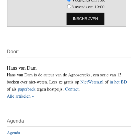
's ochtends om 7:00
's avonds om 19:00
Primaire
Door:
Sidebar
Hans van Dam
Hans van Dam is de auteur van de Agnosereeks, een serie van 13
boeken over niet-weten. Lees ze gratis op
NietWeten.nl
of
in het BD
of als
paperback
tegen kostprijs.
Contact
.
Alle artikelen »
Agenda
Agenda