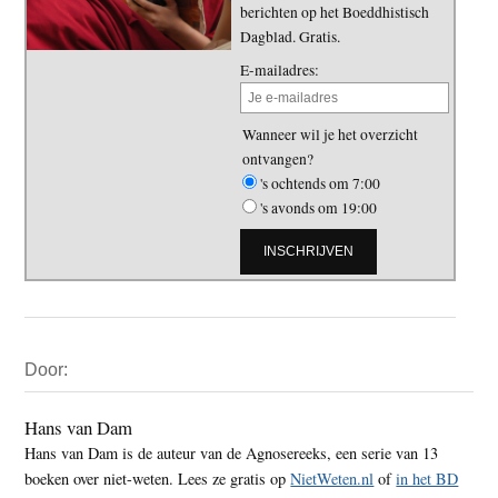
berichten op het Boeddhistisch
Dagblad. Gratis.
E-mailadres:
Wanneer wil je het overzicht
ontvangen?
's ochtends om 7:00
's avonds om 19:00
Primaire
Door:
Sidebar
Hans van Dam
Hans van Dam is de auteur van de Agnosereeks, een serie van 13
boeken over niet-weten. Lees ze gratis op
NietWeten.nl
of
in het BD