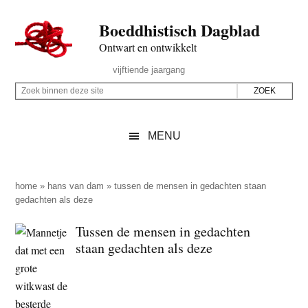
Door
Skip
Spring
Spring
Boeddhistisch Dagblad
naar
to
naar
naar
de
secondary
de
de
Ontwart en ontwikkelt
hoofd
menu
eerste
voettekst
Header
vijftiende jaargang
inhoud
sidebar
Rechts
Z
Z
o
o
e
e
MENU
k
k
b
o
i
p
home
»
hans van dam
»
tussen de mensen in gedachten staan
n
gedachten als deze
d
n
e
Tussen de mensen in gedachten
e
z
staan gedachten als deze
n
e
d
s
e
i
z