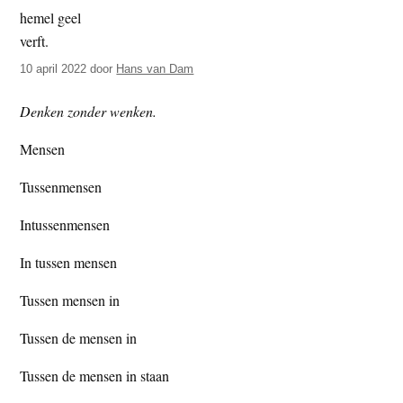
t
e
e
s
i
10 april 2022
door
Hans van Dam
t
Denken zonder wenken.
e
Mensen
Tussenmensen
Intussenmensen
In tussen mensen
Tussen mensen in
Tussen de mensen in
Tussen de mensen in staan