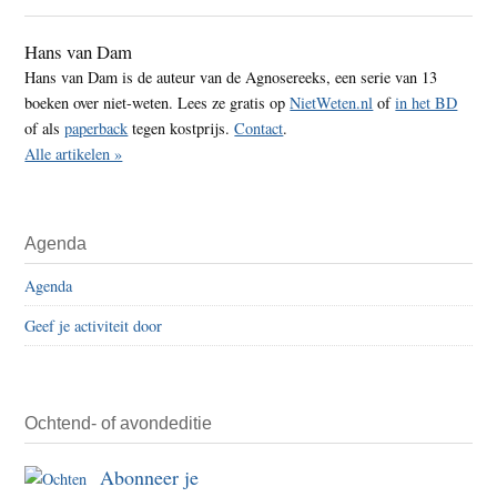
Sidebar
Hans van Dam
Hans van Dam is de auteur van de Agnosereeks, een serie van 13
boeken over niet-weten. Lees ze gratis op
NietWeten.nl
of
in het BD
of als
paperback
tegen kostprijs.
Contact
.
Alle artikelen »
Agenda
Agenda
Geef je activiteit door
Ochtend- of avondeditie
Abonneer je