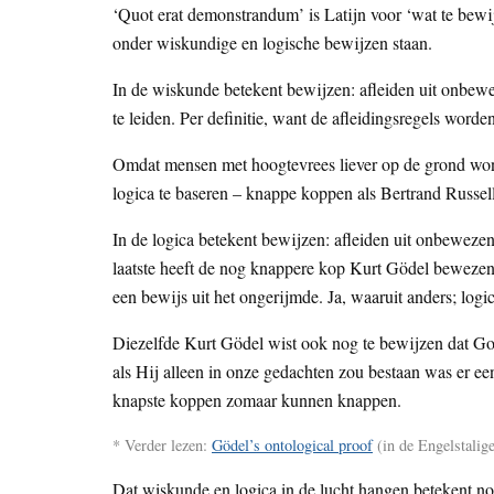
‘Quot erat demonstrandum’ is Latijn voor ‘wat te bewij
onder wiskundige en logische bewijzen staan.
In de wiskunde betekent bewijzen: afleiden uit onbewez
te leiden. Per definitie, want de afleidingsregels word
Omdat mensen met hoogtevrees liever op de grond wo
logica te baseren – knappe koppen als Bertrand Russel
In de logica betekent bewijzen: afleiden uit onbewezen p
laatste heeft de nog knappere kop Kurt Gödel bewezen 
een bewijs uit het ongerijmde. Ja, waaruit anders; logic
Diezelfde Kurt Gödel wist ook nog te bewijzen dat God
als Hij alleen in onze gedachten zou bestaan was er 
knapste koppen zomaar kunnen knappen.
* Verder lezen:
Gödel’s ontological proof
(in de Engelstalig
Dat wiskunde en logica in de lucht hangen betekent nog