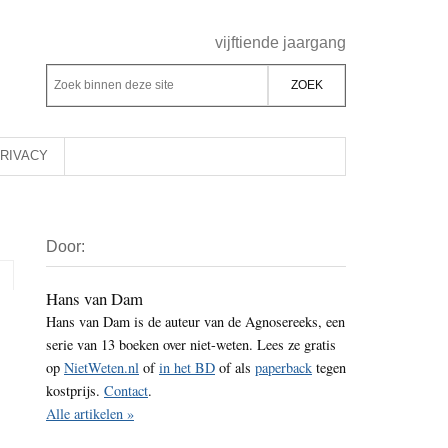
Header
vijftiende jaargang
Rechts
Z
Z
o
o
e
e
k
k
RIVACY
b
o
i
p
Primaire
n
d
Door:
Sidebar
n
e
e
z
Hans van Dam
n
Hans van Dam is de auteur van de Agnosereeks, een
e
d
serie van 13 boeken over niet-weten. Lees ze gratis
s
e
op
NietWeten.nl
of
in het BD
of als
paperback
tegen
i
z
kostprijs.
Contact
.
t
e
Alle artikelen »
e
s