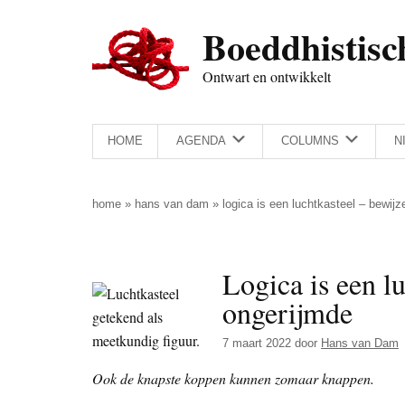
Door
Skip
Spring
Spring
Boeddhistisc
naar
to
naar
naar
de
secondary
de
de
Ontwart en ontwikkelt
hoofd
menu
eerste
voettekst
inhoud
sidebar
HOME
AGENDA
COLUMNS
N
home
»
hans van dam
»
logica is een luchtkasteel – bewij
Logica is een l
ongerijmde
7 maart 2022
door
Hans van Dam
Ook de knapste koppen kunnen zomaar knappen.