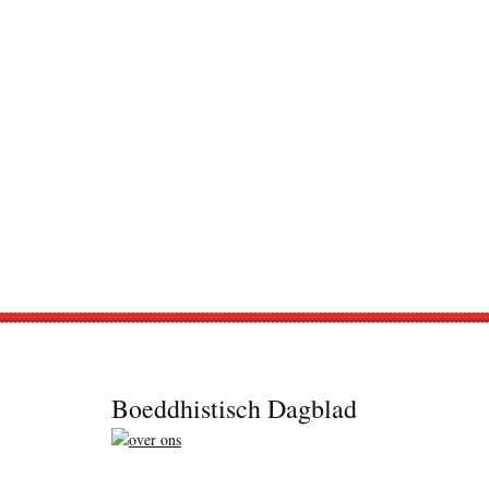
Footer
Boeddhistisch Dagblad