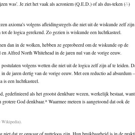
zen was’. Je ziet het vaak als acroniem (Q.E.D.) of als dus-teken (∴)
en axioma’s volgens afleidingsregels die niet uit de wiskunde zelf zijn
en tot de logica gerekend. Zo gezien is wiskunde een luchtkasteel.
nen dan in de wolken, hebben ze geprobeerd om de wiskunde op de
l en Alfred North Whitehead in de jaren nul van de vorige eeuw.
ostulaten volgens wetten die niet uit de logica zelf zijn af te leiden. D
in de jaren dertig van de vorige eeuw. Met een reductio ad absurdum –
a is een luchtkasteel.
, gedefinieerd als het grootst denkbare wezen, werkelijk bestaat, want
een grotere God denkbaar.* Waarmee meteen is aangetoond dat ook de
e Wikipedia).
 niet dat ze onwaar of nutteloos zijn. Hun bruikbaarheid is in de prakt