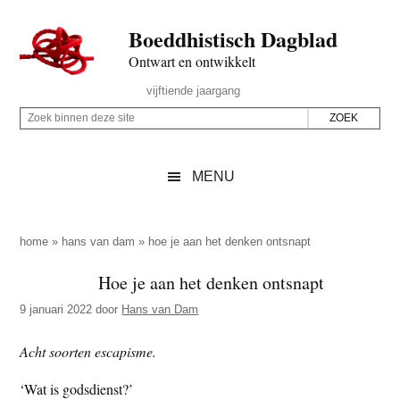
Door
Skip
Spring
Spring
Boeddhistisch Dagblad
naar
to
naar
naar
de
secondary
de
de
Ontwart en ontwikkelt
hoofd
menu
eerste
voettekst
Header
vijftiende jaargang
inhoud
sidebar
Rechts
Z
Z
o
o
e
e
MENU
k
k
b
o
i
p
home
»
hans van dam
»
hoe je aan het denken ontsnapt
n
d
Hoe je aan het denken ontsnapt
n
e
e
9 januari 2022
door
Hans van Dam
z
n
e
d
Acht soorten escapisme.
s
e
‘Wat is godsdienst?’
i
z