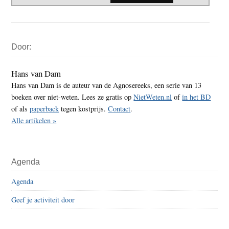
Primaire
Door:
Sidebar
Hans van Dam
Hans van Dam is de auteur van de Agnosereeks, een serie van 13
boeken over niet-weten. Lees ze gratis op
NietWeten.nl
of
in het BD
of als
paperback
tegen kostprijs.
Contact
.
Alle artikelen »
Agenda
Agenda
Geef je activiteit door