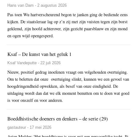
Hans van Dam - 2 augustus 2026
Pas toen Wu hartverscheurend begon te janken ging de bediende eens
kijken. De staatsleraar lag op z’n zij met zijn vuisten tegen zijn borst
geklemd, zijn hoofd achterover, zijn gezicht paarsblauw en zijn mond
en ogen wijd opengesperd.
Ksaf – De kunst van het geluk 1
Ksaf Vandeputte - 22 juli 2026
Nieuw, positief gedrag inoefenen vraagt om volgehouden overtuiging.
Om te beletten dat onze overtuiging slinkt, kunnen we een gevoel van
hoogdringendheid opwekken, als besef van onze eindigheid. De
uitdaging wordt dan dat we elk moment benutten om te doen wat goed
is voor onszelf en voor anderen.
Boeddhistische doeners en denkers – de serie (29)
gastauteur - 17 mei 2026
Arjan Mulder: 'Het boeddhisme is voor mij een persoonlijke tocht. Ik