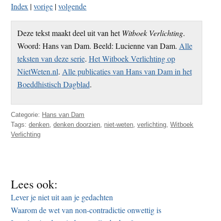
Index
|
vorige
|
volgende
Deze tekst maakt deel uit van het
Witboek Verlichting
.
Woord: Hans van Dam. Beeld: Lucienne van Dam.
Alle
teksten van deze serie
.
Het Witboek Verlichting op
NietWeten.nl
.
Alle publicaties van Hans van Dam in het
Boeddhistisch Dagblad
.
Categorie:
Hans van Dam
Tags:
denken
,
denken doorzien
,
niet-weten
,
verlichting
,
Witboek
Verlichting
Lees ook:
Lever je niet uit aan je gedachten
Waarom de wet van non-contradictie onwettig is