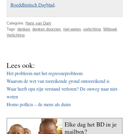
Boeddhistisch Dagblad
.
Categorie:
Hans van Dam
Tags:
denken
,
denken doorzien
,
niet-weten
,
verlichting
,
Witboek
Verlichting
Lees ook:
Het probleem met het regressieprobleem
Waarom de wet van toereikende grond ontoereikend is
Waar heeft opa zijn verstand verloren? De onweg naar niet-
weten
Homo pollicis – de mens als duim
Elke dag het BD in je
mailbox?