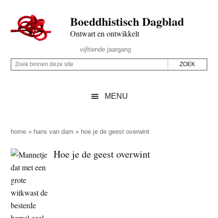
Door
Skip
Spring
Spring
Boeddhistisch Dagblad
naar
to
naar
naar
de
secondary
de
de
Ontwart en ontwikkelt
hoofd
menu
eerste
voettekst
Header
vijftiende jaargang
inhoud
sidebar
Rechts
Z
Z
o
o
e
e
MENU
k
k
b
o
i
p
home
»
hans van dam
»
hoe je de geest overwint
n
d
Hoe je de geest overwint
n
e
e
z
n
e
d
s
e
i
z