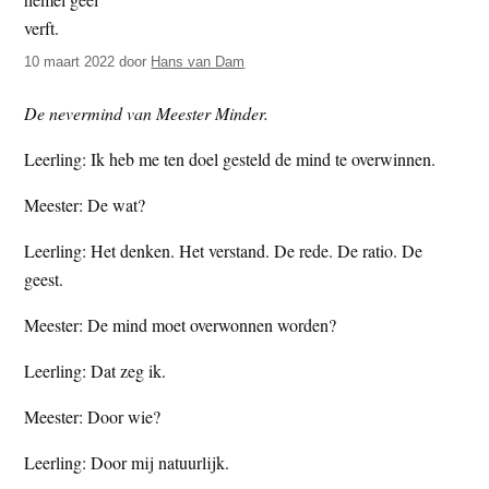
t
e
e
s
10 maart 2022
door
Hans van Dam
i
t
De nevermind van Meester Minder.
e
Leerling: Ik heb me ten doel gesteld de mind te overwinnen.
Meester: De wat?
Leerling: Het denken. Het verstand. De rede. De ratio. De
geest.
Meester: De mind moet overwonnen worden?
Leerling: Dat zeg ik.
Meester: Door wie?
Leerling: Door mij natuurlijk.