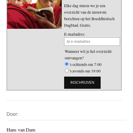
Elke dag sturen we je een
overzicht van de nieuwste
berichten op het Boeddhistisch
Dagblad. Gratis.
E-mailadres:
Wanneer wil je het overzicht
ontvangen?
's ochtends om 7:00
's avonds om 19:00
Primaire
Door:
Sidebar
Hans van Dam