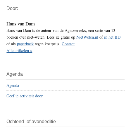
Primaire
Door:
Sidebar
Hans van Dam
Hans van Dam is de auteur van de Agnosereeks, een serie van 13
boeken over niet-weten. Lees ze gratis op
NietWeten.nl
of
in het BD
of als
paperback
tegen kostprijs.
Contact
.
Alle artikelen »
Agenda
Agenda
Geef je activiteit door
Ochtend- of avondeditie