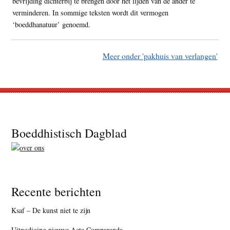
bevrijding dichterbij te brengen door het lijden van de ander te
verminderen. In sommige teksten wordt dit vermogen
‘boeddhanatuur’ genoemd.
Meer onder 'pakhuis van verlangen'
Footer
Boeddhistisch Dagblad
Recente berichten
Ksaf – De kunst niet te zijn
Uitnodiging nieuwe Acta Comparanda