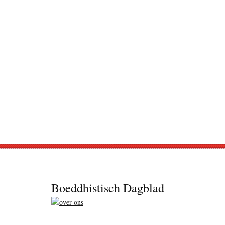
Footer
Boeddhistisch Dagblad