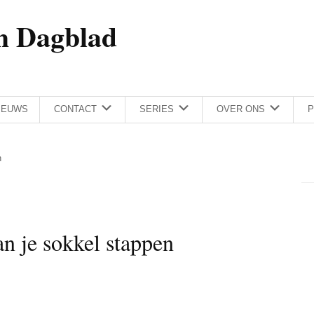
h Dagblad
IEUWS
CONTACT
SERIES
OVER ONS
P
n
an je sokkel stappen