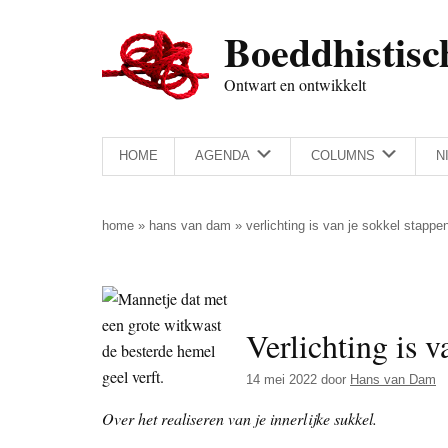
Door
Skip
Spring
Spring
Boeddhistisc
naar
to
naar
naar
de
secondary
de
de
Ontwart en ontwikkelt
hoofd
menu
eerste
voettekst
inhoud
sidebar
HOME
AGENDA
COLUMNS
N
home
»
hans van dam
»
verlichting is van je sokkel stappe
Verlichting is v
14 mei 2022
door
Hans van Dam
Over het realiseren van je innerlijke sukkel.