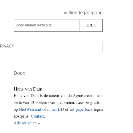
Header
vijftiende jaargang
Rechts
Z
Z
o
o
e
e
k
k
RIVACY
b
o
i
p
Primaire
n
d
Door:
Sidebar
n
e
e
z
Hans van Dam
n
Hans van Dam is de auteur van de Agnosereeks, een
e
d
serie van 13 boeken over niet-weten. Lees ze gratis
s
e
op
NietWeten.nl
of
in het BD
of als
paperback
tegen
i
z
kostprijs.
Contact
.
t
e
Alle artikelen »
e
s