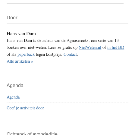
Primaire
Door:
Sidebar
Hans van Dam
Hans van Dam is de auteur van de Agnosereeks, een serie van 13
boeken over niet-weten. Lees ze gratis op
NietWeten.nl
of
in het BD
of als
paperback
tegen kostprijs.
Contact
.
Alle artikelen »
Agenda
Agenda
Geef je activiteit door
Ochtend- of avondeditie