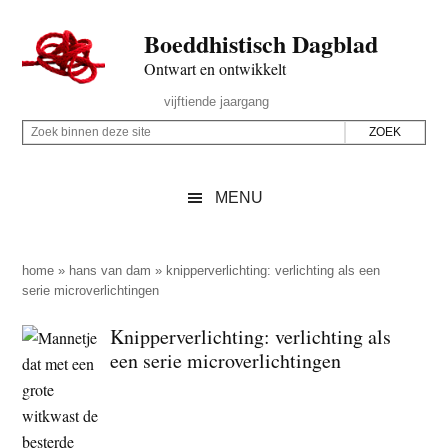
Door
Skip
Spring
Spring
Boeddhistisch Dagblad
naar
to
naar
naar
de
secondary
de
de
Ontwart en ontwikkelt
hoofd
menu
eerste
voettekst
Header
vijftiende jaargang
inhoud
sidebar
Rechts
Z
Z
o
o
e
e
MENU
k
k
b
o
i
p
home
»
hans van dam
»
knipperverlichting: verlichting als een
n
serie microverlichtingen
d
n
e
Knipperverlichting: verlichting als
e
z
een serie microverlichtingen
n
e
d
s
e
i
z