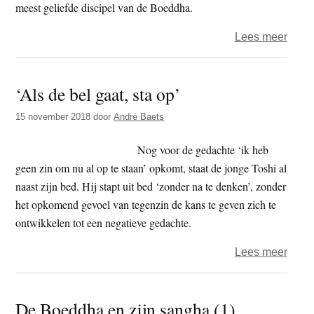
meest geliefde discipel van de Boeddha.
over
Lees meer
Sleut
tot
‘Als de bel gaat, sta op’
Inzic
–
15 november 2018
door
André Baets
bron
van
Nog voor de gedachte ‘ik heb
kenni
geen zin om nu al op te staan’ opkomt, staat de jonge Toshi al
over
naast zijn bed. Hij stapt uit bed ‘zonder na te denken’, zonder
het
het opkomend gevoel van tegenzin de kans te geven zich te
ther
ontwikkelen tot een negatieve gedachte.
over
Lees meer
‘Als
de
De Boeddha en zijn sangha (1)
bel