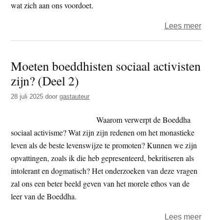
wat zich aan ons voordoet.
over
Lees meer
De
dham
Moeten boeddhisten sociaal activisten
Door
zijn? (Deel 2)
het
ontst
28 juli 2025
door
gastauteur
van
dit,
Waarom verwerpt de Boeddha
ontst
sociaal activisme? Wat zijn zijn redenen om het monastieke
dat
leven als de beste levenswijze te promoten? Kunnen we zijn
opvattingen, zoals ik die heb gepresenteerd, bekritiseren als
intolerant en dogmatisch? Het onderzoeken van deze vragen
zal ons een beter beeld geven van het morele ethos van de
leer van de Boeddha.
over
Lees meer