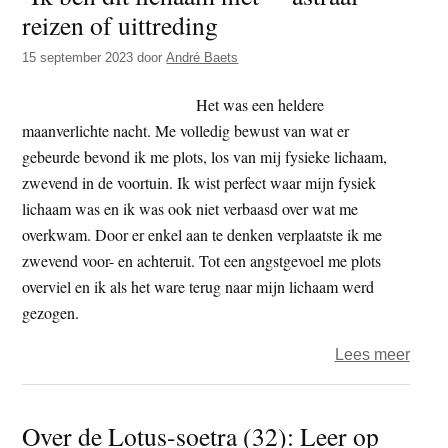
reizen of uittreding
neme
15 september 2023
door
André Baets
Het was een heldere
maanverlichte nacht. Me volledig bewust van wat er
gebeurde bevond ik me plots, los van mij fysieke lichaam,
zwevend in de voortuin. Ik wist perfect waar mijn fysiek
lichaam was en ik was ook niet verbaasd over wat me
overkwam. Door er enkel aan te denken verplaatste ik me
zwevend voor- en achteruit. Tot een angstgevoel me plots
overviel en ik als het ware terug naar mijn lichaam werd
gezogen.
over
Lees meer
‘Ik
ben
Over de Lotus-soetra (32): Leer op
dit