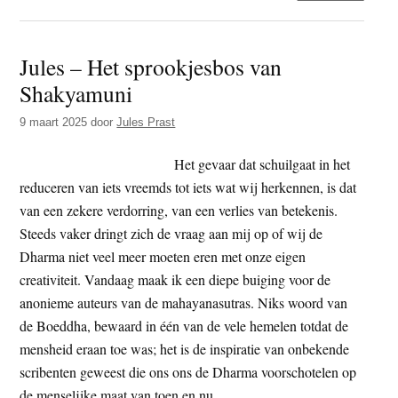
Moet
boed
Jules – Het sprookjesbos van
socia
Shakyamuni
activ
zijn?
9 maart 2025
door
Jules Prast
(Deel
2)
Het gevaar dat schuilgaat in het
reduceren van iets vreemds tot iets wat wij herkennen, is dat
van een zekere verdorring, van een verlies van betekenis.
Steeds vaker dringt zich de vraag aan mij op of wij de
Dharma niet veel meer moeten eren met onze eigen
creativiteit. Vandaag maak ik een diepe buiging voor de
anonieme auteurs van de mahayanasutras. Niks woord van
de Boeddha, bewaard in één van de vele hemelen totdat de
mensheid eraan toe was; het is de inspiratie van onbekende
scribenten geweest die ons ons de Dharma voorschotelen op
de menselijke maat van toen en nu.