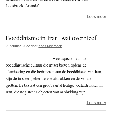
Loosbroek ‘Ananda’.
over
Lees meer
‘Fun
aspe
Boeddhisme in Iran: wat overbleef
van
boed
20 februari 2022
door
Kees Moerbeek
zoud
een
Twee aspecten van de
drast
boeddhistische cultuur die intact bleven tijdens de
wend
islamisering en die herinneren aan de boeddhisten van Iran,
tewe
zijn de in steen gekerfde voetafdrukken en de verlaten
kunn
grotten. Er bestaat een groot aantal heilige voetafdrukken in
bren
Iran, die nog steeds objecten van aanbidding zijn.
in
over
Lees meer
spira
Boed
van
in