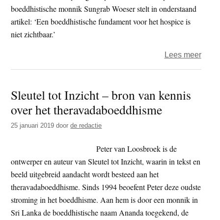
boeddhistische monnik Sungrab Woeser stelt in onderstaand
artikel: ‘Een boeddhistische fundament voor het hospice is
niet zichtbaar.’
over
Lees meer
Boedd
hospi
Sleutel tot Inzicht – bron van kennis
What
over het theravadaboeddhisme
in
a
25 januari 2019
door
de redactie
name
Peter van Loosbroek is de
ontwerper en auteur van Sleutel tot Inzicht, waarin in tekst en
beeld uitgebreid aandacht wordt besteed aan het
theravadaboeddhisme. Sinds 1994 beoefent Peter deze oudste
stroming in het boeddhisme. Aan hem is door een monnik in
Sri Lanka de boeddhistische naam Ananda toegekend, de