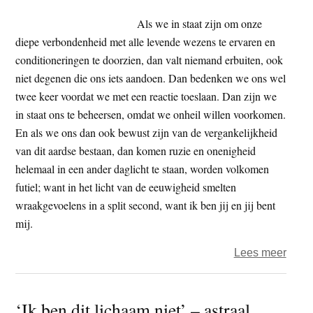
de
Als we in staat zijn om onze
Boed
diepe verbondenheid met alle levende wezens te ervaren en
conditioneringen te doorzien, dan valt niemand erbuiten, ook
niet degenen die ons iets aandoen. Dan bedenken we ons wel
twee keer voordat we met een reactie toeslaan. Dan zijn we
in staat ons te beheersen, omdat we onheil willen voorkomen.
En als we ons dan ook bewust zijn van de vergankelijkheid
van dit aardse bestaan, dan komen ruzie en onenigheid
helemaal in een ander daglicht te staan, worden volkomen
futiel; want in het licht van de eeuwigheid smelten
wraakgevoelens in a split second, want ik ben jij en jij bent
mij.
over
Lees meer
Onze
’radi
‘Ik ben dit lichaam niet’ – astraal
veran