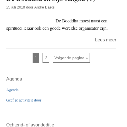
gaat,
25 juli 2018
door
André Baets
sta
op’
De Boeddha moest naast een
spiritueel leraar ook een goede wereldse organisator zijn.
over
Lees meer
De
Boed
Pagina
Pagina
1
2
Ga naar
Volgende pagina »
en
zijn
Primaire
sang
Agenda
Sidebar
(1)
Agenda
Geef je activiteit door
Ochtend- of avondeditie