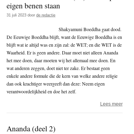
eigen benen staan
lich
niet’
31 juli 2023
door
de redactie
–
astra
Shakyamuni Boeddha gaat dood.
reize
De Eeuwige Boeddha blijft, want de Eeuwige Boeddha is en
of
blijft wat ie altijd was en zijn zal: de WET; en die WET is de
uittr
Waarheid. Er is geen andere. Daar moet niet alleen Ananda
het mee doen, daar moeten wij het allemaal mee doen. En
wat anderen zeggen, doet niet ter zake. Er bestaat geen
enkele andere formule die de kern van welke andere religie
dan ook krachtiger weergeeft dan deze: Neem eigen
verantwoordelijkheid en doe het zelf.
over
Lees meer
Over
de
Ananda (deel 2)
Lotus