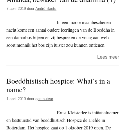
de
7 april 2019
door
André Baets
dha
(deel
In een mooie maanbeschenen
2)
nacht komt een aantal oudere leerlingen van de Boeddha in
een damarbos bijeen en zij bespreken de vraag aan welk
soort monnik het bos zijn luister zou kunnen ontlenen.
over
Lees meer
Anan
bewa
Boeddhistisch hospice: What’s in a
van
name?
de
dha
1 april 2019
door
gastauteur
(1)
Ernst Kleisterlee is initiatiefnemer
en bestuurslid van boeddhistisch Hospice de Liefde in
Rotterdam. Het hospice gaat op 1 oktober 2019 open. De