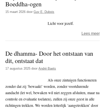
Boeddha-ogen
t
e
e
s
15 maart 2026
door
Guy E. Dubois
i
Licht voor jezelf.
t
e
over
Lees meer
Guy
–
De dhamma- Door het ontstaan van
Dham
dit, ontstaat dat
–
Kijk
17 augustus 2025
door
André Baets
met
Boed
Als onze zintuigen functioneren
ogen
zonder dat zij ‘bewaakt’ worden, zonder voortdurende
aandacht (let wel, bewaken wil niet zeggen afsluiten, maar na
controle en evaluatie toelaten), zullen zij onze geest in alle
richtingen trekken. We worden letterlijk ‘aangetrokken’ door