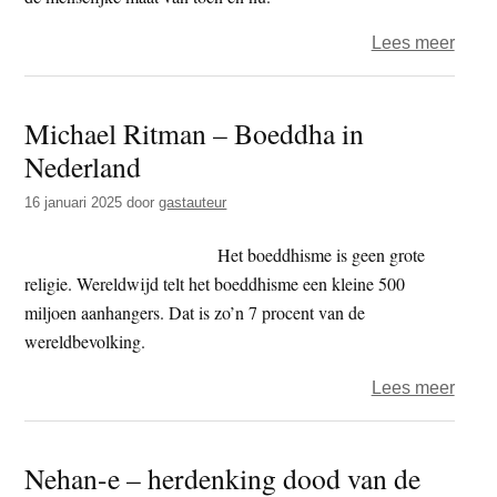
over
Lees meer
Jules
–
Michael Ritman – Boeddha in
Het
Nederland
spro
van
16 januari 2025
door
gastauteur
Shak
Het boeddhisme is geen grote
religie. Wereldwijd telt het boeddhisme een kleine 500
miljoen aanhangers. Dat is zo’n 7 procent van de
wereldbevolking.
over
Lees meer
Mich
Ritm
Nehan-e – herdenking dood van de
–