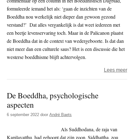
commentaar op een column in het Boeddhistisch Dagblad,
formuleerde iemand het als: ‘gaan de inzichten van de
Boeddha nou werkelijk niet dieper dan gewoon gezond
verstand?’ Dat alles vergankelijk is dat weet iedereen met
een beetje levenservaring toch. Maar in de Palicanon plaatst
de Boeddha dat in de context van wedergeboorte. Is dat dan
niet meer dan een culturele saus? Het is een discussie die het
westerse boeddhisme blijft achtervolgen.
over
Lees meer
Edel
–
De Boeddha, psychologische
Hoe
aspecten
com
sens
6 september 2022
door
André Baets
is
gezo
Als Suddhodana, de raja van
verst
Kapilavatthu, had gehoopt dat zijn zoon, Siddhattha, zou