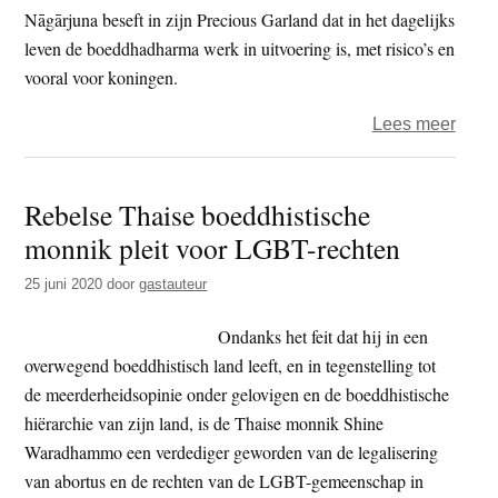
Nāgārjuna beseft in zijn Precious Garland dat in het dagelijks
leven de boeddhadharma werk in uitvoering is, met risico’s en
vooral voor koningen.
over
Lees meer
Nāgā
advi
Rebelse Thaise boeddhistische
over
monnik pleit voor LGBT-rechten
politi
aan
25 juni 2020
door
gastauteur
de
koni
Ondanks het feit dat hij in een
overwegend boeddhistisch land leeft, en in tegenstelling tot
de meerderheidsopinie onder gelovigen en de boeddhistische
hiërarchie van zijn land, is de Thaise monnik Shine
Waradhammo een verdediger geworden van de legalisering
van abortus en de rechten van de LGBT-gemeenschap in