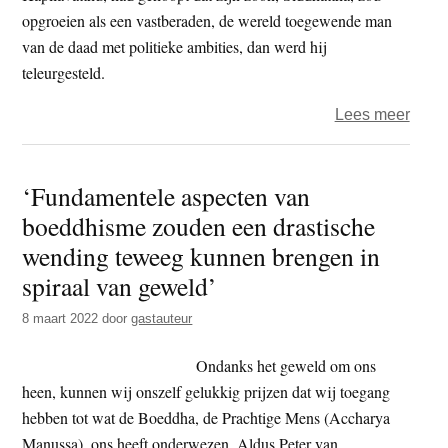
opgroeien als een vastberaden, de wereld toegewende man
van de daad met politieke ambities, dan werd hij
teleurgesteld.
over
Lees meer
De
Boed
‘Fundamentele aspecten van
psyc
boeddhisme zouden een drastische
aspe
wending teweeg kunnen brengen in
spiraal van geweld’
8 maart 2022
door
gastauteur
Ondanks het geweld om ons
heen, kunnen wij onszelf gelukkig prijzen dat wij toegang
hebben tot wat de Boeddha, de Prachtige Mens (Accharya
Manussa), ons heeft onderwezen. Aldus Peter van