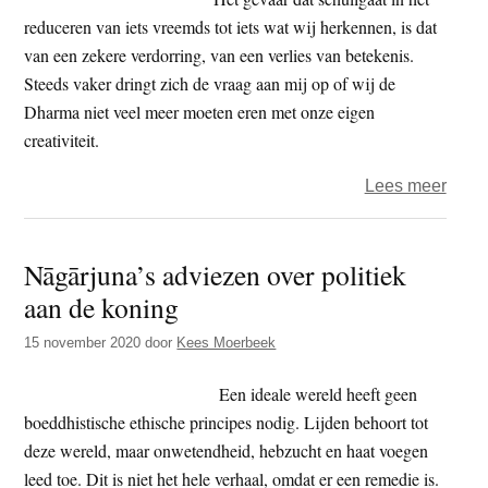
medit
reduceren van iets vreemds tot iets wat wij herkennen, is dat
van een zekere verdorring, van een verlies van betekenis.
Steeds vaker dringt zich de vraag aan mij op of wij de
Dharma niet veel meer moeten eren met onze eigen
creativiteit.
over
Lees meer
Het
spro
Nāgārjuna’s adviezen over politiek
van
aan de koning
Shak
15 november 2020
door
Kees Moerbeek
Een ideale wereld heeft geen
boeddhistische ethische principes nodig. Lijden behoort tot
deze wereld, maar onwetendheid, hebzucht en haat voegen
leed toe. Dit is niet het hele verhaal, omdat er een remedie is.