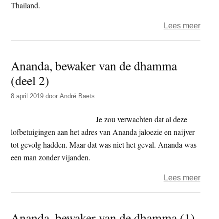
Thailand.
over
Lees meer
Rebe
Thai
Ananda, bewaker van de dhamma
boedd
(deel 2)
monn
pleit
8 april 2019
door
André Baets
voor
LGBT
Je zou verwachten dat al deze
recht
lofbetuigingen aan het adres van Ananda jaloezie en naijver
tot gevolg hadden. Maar dat was niet het geval. Ananda was
een man zonder vijanden.
over
Lees meer
Anan
bewa
Ananda, bewaker van de dhamma (1)
van