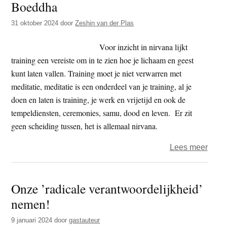
Boeddha
Boed
in
31 oktober 2024
door
Zeshin van der Plas
Nede
Voor inzicht in nirvana lijkt
training een vereiste om in te zien hoe je lichaam en geest
kunt laten vallen. Training moet je niet verwarren met
meditatie, meditatie is een onderdeel van je training, al je
doen en laten is training, je werk en vrijetijd en ook de
tempeldiensten, ceremonies, samu, dood en leven. Er zit
geen scheiding tussen, het is allemaal nirvana.
over
Lees meer
Neha
e
Onze ’radicale verantwoordelijkheid’
–
nemen!
herd
dood
9 januari 2024
door
gastauteur
van