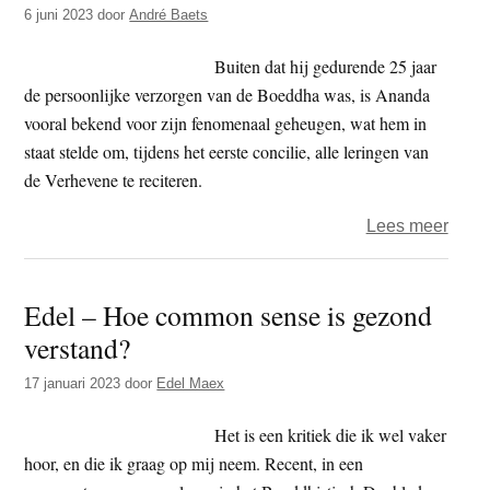
soetr
6 juni 2023
door
André Baets
(32):
Leer
Buiten dat hij gedurende 25 jaar
op
de persoonlijke verzorgen van de Boeddha was, is Ananda
eige
vooral bekend voor zijn fenomenaal geheugen, wat hem in
bene
staat stelde om, tijdens het eerste concilie, alle leringen van
staan
de Verhevene te reciteren.
over
Lees meer
Anan
(deel
Edel – Hoe common sense is gezond
2)
verstand?
17 januari 2023
door
Edel Maex
Het is een kritiek die ik wel vaker
hoor, en die ik graag op mij neem. Recent, in een