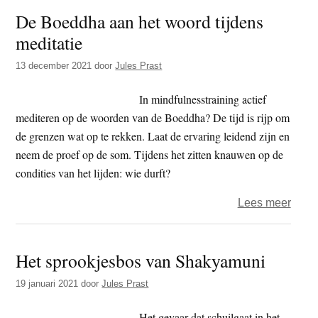
gewe
De Boeddha aan het woord tijdens
Iran:
meditatie
wat
overb
13 december 2021
door
Jules Prast
In mindfulnesstraining actief
mediteren op de woorden van de Boeddha? De tijd is rijp om
de grenzen wat op te rekken. Laat de ervaring leidend zijn en
neem de proef op de som. Tijdens het zitten knauwen op de
condities van het lijden: wie durft?
over
Lees meer
De
Boed
Het sprookjesbos van Shakyamuni
aan
het
19 januari 2021
door
Jules Prast
woor
tijde
Het gevaar dat schuilgaat in het