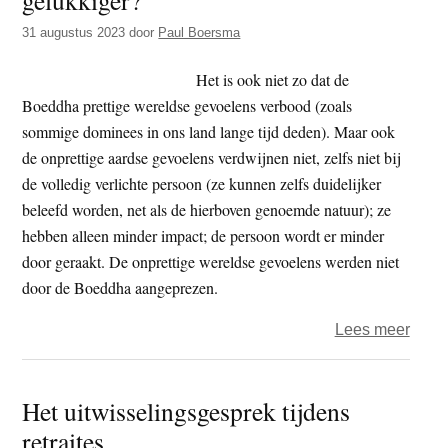
vroe
31 augustus 2023
door
Paul Boersma
boed
–
Het is ook niet zo dat de
deel
Boeddha prettige wereldse gevoelens verbood (zoals
2
sommige dominees in ons land lange tijd deden). Maar ook
de onprettige aardse gevoelens verdwijnen niet, zelfs niet bij
de volledig verlichte persoon (ze kunnen zelfs duidelijker
beleefd worden, net als de hierboven genoemde natuur); ze
hebben alleen minder impact; de persoon wordt er minder
door geraakt. De onprettige wereldse gevoelens werden niet
door de Boeddha aangeprezen.
over
Lees meer
Word
we
Het uitwisselingsgesprek tijdens
van
retraites
Vipas