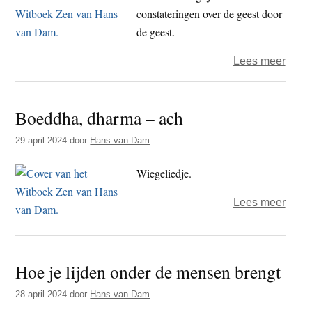
constateringen over de geest door
de geest.
over
Lees meer
Hoe
waar
Boeddha, dharma – ach
en
edel
29 april 2024
door
Hans van Dam
zijn
de
Wiegeliedje.
vier
over
Lees meer
edel
Boed
waar
dhar
–
Hoe je lijden onder de mensen brengt
ach
28 april 2024
door
Hans van Dam