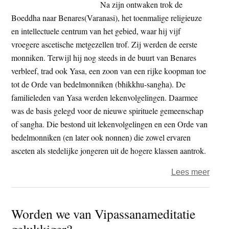
Na zijn ontwaken trok de
en?
Boeddha naar Benares(Varanasi), het toenmalige religieuze
en intellectuele centrum van het gebied, waar hij vijf
vroegere ascetische metgezellen trof. Zij werden de eerste
monniken. Terwijl hij nog steeds in de buurt van Benares
verbleef, trad ook Yasa, een zoon van een rijke koopman toe
tot de Orde van bedelmonniken (bhikkhu-sangha). De
familieleden van Yasa werden lekenvolgelingen. Daarmee
was de basis gelegd voor de nieuwe spirituele gemeenschap
of sangha. Die bestond uit lekenvolgelingen en een Orde van
bedelmonniken (en later ook nonnen) die zowel ervaren
asceten als stedelijke jongeren uit de hogere klassen aantrok.
over
Lees meer
Socia
aspe
Worden we van Vipassanameditatie
van
gelukkiger?
het