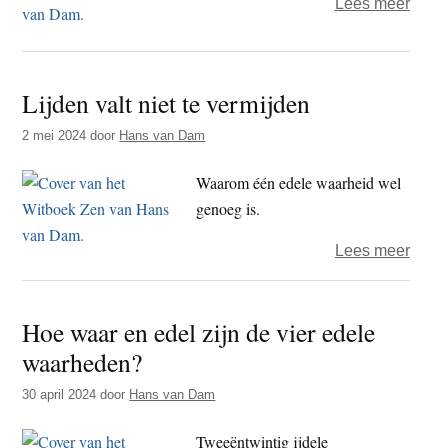
over
Lees meer
Vijf
oorz
van
Lijden valt niet te vermijden
het
lijden
2 mei 2024
door
Hans van Dam
Waarom één edele waarheid wel
genoeg is.
over
Lees meer
Lijde
valt
Hoe waar en edel zijn de vier edele
niet
waarheden?
te
vermi
30 april 2024
door
Hans van Dam
Tweeëntwintig ijdele