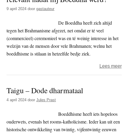
volk
9 april 2024
door
gastauteur
en
zen
De Boeddha heeft zich altijd
tegen het Brahmanisme afgezet, net omdat er té veel
(commercieel) ceremonieel was en té weinig interesse in het
welzijn van de mensen door vele Brahmanen; welnu het
boeddhisme is stilaan in hetzelfde bedje ziek.
over
Lees meer
Is
de
Taigu – Dode dharmataal
Boed
voor
4 april 2024
door
Jules Prast
ons
nog
Boeddhisme heeft iets hopeloos
wel
ouderwets, evenals het rooms-katholicisme. Ieder kan uit een
relev
historische ontwikkeling van twintig, vijfentwintig eeuwen