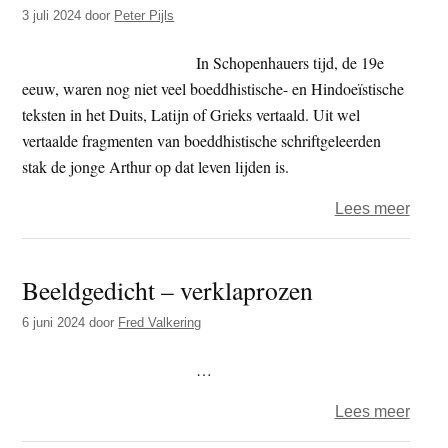
kikke
3 juli 2024
door
Peter Pijls
gegri
auber
In Schopenhauers tijd, de 19e
grana
eeuw, waren nog niet veel boeddhistische- en Hindoeïstische
en
teksten in het Duits, Latijn of Grieks vertaald. Uit wel
crout
vertaalde fragmenten van boeddhistische schriftgeleerden
stak de jonge Arthur op dat leven lijden is.
over
Lees meer
De
buste
Beeldgedicht – verklaprozen
van
Scho
6 juni 2024
door
Fred Valkering
…
over
Lees meer
Beeld