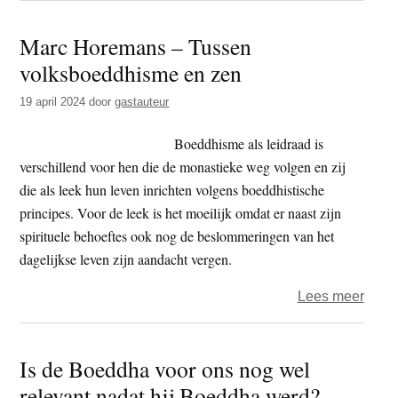
persp
Marc Horemans – Tussen
op
volksboeddhisme en zen
de
vier
19 april 2024
door
gastauteur
edel
waar
Boeddhisme als leidraad is
verschillend voor hen die de monastieke weg volgen en zij
die als leek hun leven inrichten volgens boeddhistische
principes. Voor de leek is het moeilijk omdat er naast zijn
spirituele behoeftes ook nog de beslommeringen van het
dagelijkse leven zijn aandacht vergen.
over
Lees meer
Marc
Hore
Is de Boeddha voor ons nog wel
–
relevant nadat hij Boeddha werd?
Tuss