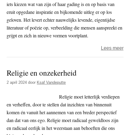
nada
iets kiezen wat van zijn of haar gading is en op basis van
hij
eruit opgedane inspiratie en bijkomende uitleg er op los
Boed
geloven. Het levert echter nauwelijks levende, eigentijdse
werd
literatuur of poëzie op, verbeelding die mensen aanspreekt en
grijpt en zich in nieuwe vormen voortplant.
over
Lees meer
Taigu
–
Religie en onzekerheid
Dode
dhar
2 april 2024
door
Ksaf Vandeputte
Religie moet letterlijk verdiepen
en verheffen, door te stellen dat inzichten van binnenuit
komen én vanuit het aannemen van een breder perspectief
dan dat van ons ego. Religie moet radicaal geweldloos zijn
en radicaal eerlijk in het weerstaan aan behoeften die ons