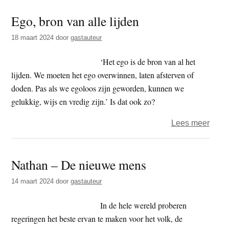
–
Ego, bron van alle lijden
Reli-
drieh
18 maart 2024
door
gastauteur
en
Goed
‘Het ego is de bron van al het
Vrijd
lijden. We moeten het ego overwinnen, laten afsterven of
doden. Pas als we egoloos zijn geworden, kunnen we
gelukkig, wijs en vredig zijn.’ Is dat ook zo?
over
Lees meer
Ego,
bron
Nathan – De nieuwe mens
van
alle
14 maart 2024
door
gastauteur
lijden
In de hele wereld proberen
regeringen het beste ervan te maken voor het volk, de