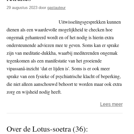
geluk
29 augustus 2023
door
gastauteur
Uitwisselingsgesprekken kunnen
dienen als een waardevolle mogelijkheid te checken hoe
ongemak gehanteerd wordt en of het nodig is hierin extra
ondersteunende adviezen mee te geven. Soms kan er sprake
zijn van meditatie-dukkha, waarbij mediterenden ongemak
tegenkomen als een manifestatie van het groeiende
vipassanā-inzicht ‘dat er lijden is’. Soms is er ook meer
sprake van een fysieke of psychiatrische klacht of beperking,
die niet alleen aanschouwd behoort te worden maar ook extra
zorg en wijsheid nodig heeft.
over
Lees meer
Het
uitwi
Over de Lotus-soetra (36):
tijde