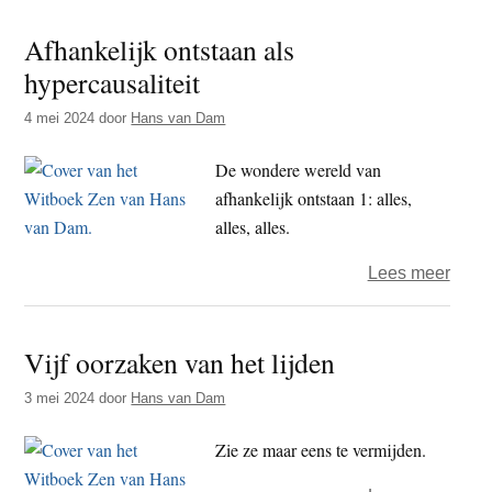
–
Afhankelijk ontstaan als
verkl
hypercausaliteit
4 mei 2024
door
Hans van Dam
De wondere wereld van
afhankelijk ontstaan 1: alles,
alles, alles.
over
Lees meer
Afhan
ontst
Vijf oorzaken van het lijden
als
hyper
3 mei 2024
door
Hans van Dam
Zie ze maar eens te vermijden.