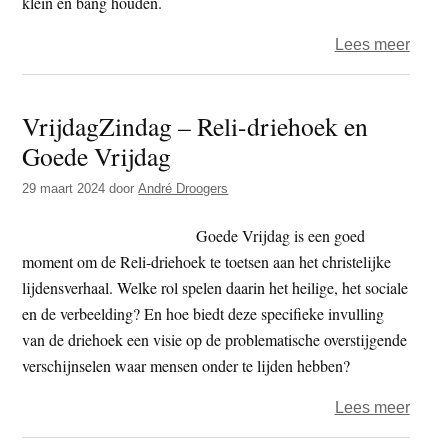
klein en bang houden.
over
Lees meer
Relig
en
VrijdagZindag – Reli-driehoek en
onze
Goede Vrijdag
29 maart 2024
door
André Droogers
Goede Vrijdag is een goed
moment om de Reli-driehoek te toetsen aan het christelijke
lijdensverhaal. Welke rol spelen daarin het heilige, het sociale
en de verbeelding? En hoe biedt deze specifieke invulling
van de driehoek een visie op de problematische overstijgende
verschijnselen waar mensen onder te lijden hebben?
over
Lees meer
Vrijd