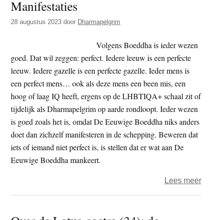
Manifestaties
retrai
28 augustus 2023
door
Dharmapelgrim
Volgens Boeddha is ieder wezen
goed. Dat wil zeggen: perfect. Iedere leeuw is een perfecte
leeuw. Iedere gazelle is een perfecte gazelle. Ieder mens is
een perfect mens… ook als deze mens een been mis, een
hoog of laag IQ heeft, ergens op de LHBTIQA+ schaal zit of
tijdelijk als Dharmapelgrim op aarde rondloopt. Ieder wezen
is goed zoals het is, omdat De Eeuwige Boeddha niks anders
doet dan zichzelf manifesteren in de schepping. Beweren dat
iets of iemand niet perfect is, is stellen dat er wat aan De
Eeuwige Boeddha mankeert.
over
Lees meer
Over
de
Lotus