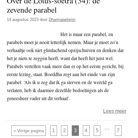
Over de Lotus-soetra (34): de
zevende parabel
soetr
(36):
14 augustus 2023
door
Dharmapelgrim
Manif
Het is maar een parabel, en
parabels moet je nooit letterlijk nemen. Maar je moet zo’n
verhaaltje ook niet glimlachend opzijschuiven en denken dat
het je niets te zeggen heeft, want dat heeft het juist wel.
Parabels vertellen vaak meer dan er op het eerste gezicht, bij
eerste lezing, staat. Boeddha zegt aan het einde van zijn
parabel: ‘Als ik u zeg dat ik ga sterven en de wereld ga
verlaten, heb ik daarmee dezelfde bedoelingen als de
geneesheer vader uit dit verhaal’.
over
Lees meer
Over
de
Interim
…
Pagina
Pagina
Pagina
Pagina
Pagina
Pagina
Ga naar
1
2
3
4
5
7
«
Vorige pagina
pagina's
Lotus
zijn