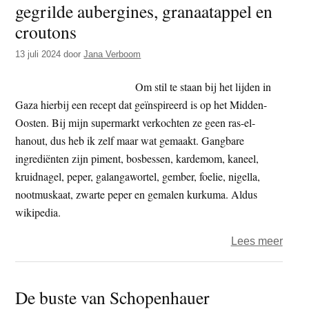
gegrilde aubergines, granaatappel en
t
e
croutons
e
s
i
13 juli 2024
door
Jana Verboom
t
Om stil te staan bij het lijden in
e
Gaza hierbij een recept dat geïnspireerd is op het Midden-
Oosten. Bij mijn supermarkt verkochten ze geen ras-el-
hanout, dus heb ik zelf maar wat gemaakt. Gangbare
ingrediënten zijn piment, bosbessen, kardemom, kaneel,
kruidnagel, peper, galangawortel, gember, foelie, nigella,
nootmuskaat, zwarte peper en gemalen kurkuma. Aldus
wikipedia.
over
Lees meer
B’ete
sala
De buste van Schopenhauer
met