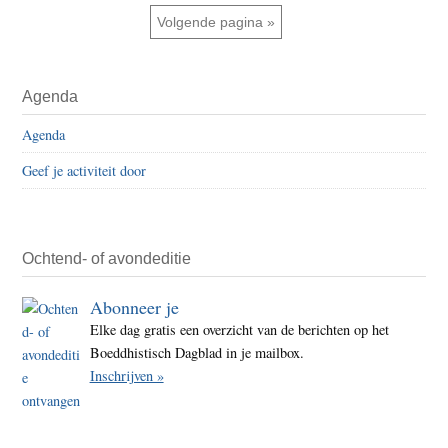
weggelaten
soetr
Ga naar
Volgende pagina »
(34):
de
Primaire
zeve
Agenda
Sidebar
parab
Agenda
Geef je activiteit door
Ochtend- of avondeditie
Abonneer je
Elke dag gratis een overzicht van de berichten op het
Boeddhistisch Dagblad in je mailbox.
Inschrijven »