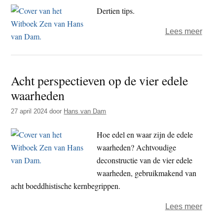
Dertien tips.
over
Lees meer
Hoe
je
lijden
Acht perspectieven op de vier edele
onde
waarheden
de
mens
27 april 2024
door
Hans van Dam
breng
Hoe edel en waar zijn de edele
waarheden? Achtvoudige
deconstructie van de vier edele
waarheden, gebruikmakend van
acht boeddhistische kernbegrippen.
over
Lees meer
Acht