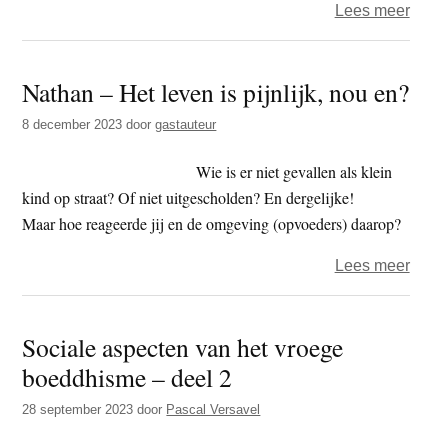
over
Lees meer
Besta
het
Nathan – Het leven is pijnlijk, nou en?
ego?
En
8 december 2023
door
gastauteur
wat
is
Wie is er niet gevallen als klein
het
kind op straat? Of niet uitgescholden? En dergelijke!
dan?
Maar hoe reageerde jij en de omgeving (opvoeders) daarop?
over
Lees meer
Nath
–
Sociale aspecten van het vroege
Het
boeddhisme – deel 2
leven
is
28 september 2023
door
Pascal Versavel
pijnlij
nou