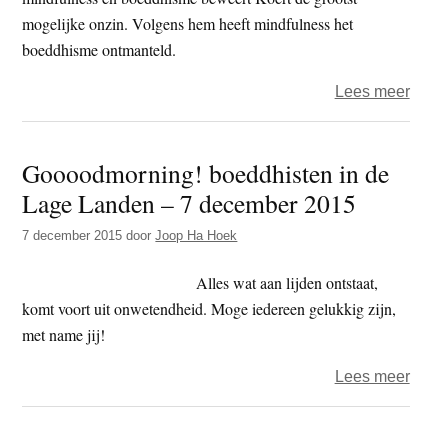
mogelijke onzin. Volgens hem heeft mindfulness het
boeddhisme ontmanteld.
over
Lees meer
Koert
kruis
Goooodmorning! boeddhisten in de
tege
Lage Landen – 7 december 2015
mindf
7 december 2015
door
Joop Ha Hoek
Alles wat aan lijden ontstaat,
komt voort uit onwetendheid. Moge iedereen gelukkig zijn,
met name jij!
over
Lees meer
Gooo
boed