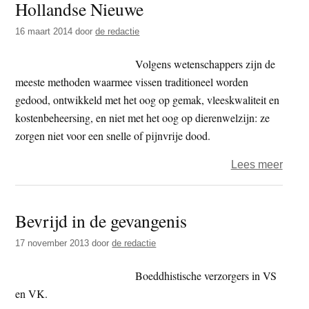
Hollandse Nieuwe
nieu
leerg
16 maart 2014
door
de redactie
Volgens wetenschappers zijn de
meeste methoden waarmee vissen traditioneel worden
gedood, ontwikkeld met het oog op gemak, vleeskwaliteit en
kostenbeheersing, en niet met het oog op dierenwelzijn: ze
zorgen niet voor een snelle of pijnvrije dood.
over
Lees meer
Visve
liege
Bevrijd in de gevangenis
over
dode
17 november 2013
door
de redactie
Holl
Nieu
Boeddhistische verzorgers in VS
en VK.