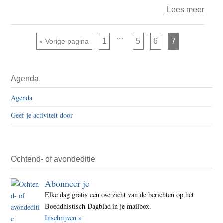
over
Lees meer
Bevri
in
Interim
…
Pagina
Pagina
Pagina
Pagina
Ga naar
1
5
6
7
«
Vorige pagina
pagina's
de
zijn
weggelaten
geva
Primaire
Agenda
Sidebar
Agenda
Geef je activiteit door
Ochtend- of avondeditie
Abonneer je
Elke dag gratis een overzicht van de berichten op het
Boeddhistisch Dagblad in je mailbox.
Inschrijven »