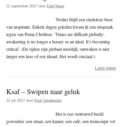
trane
11 september 2017
door
Edel Maex
Twitter blijft een eindeloze bron
van inspiratie. Enkele dagen geleden kwam ik een uitspraak
tegen van Pema Chödron: ’Times are difficult globally;
awakening is no longer a luxury or an ideal. It’s becoming
critical’. (De tijden zijn globaal moeilijk; ontwaken is niet
langer een luxe of een ideaal. Het wordt cruciaal.)
over
Lees meer
Ontw
is
Ksaf – Swipen naar geluk
geen
luxe
31 juli 2017
door
Ksaf Vandeputte
Het is een vertrouwd beeld
geworden: een straat, een kamer, een café, een treincoupé vol