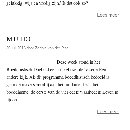
gelukkig, wijs en vredig zijn.’ Is dat ook zo?
over
Lees meer
Fran
Lang
MU HO
–
Ego,
30 juli 2016
door
Zeshin van der Plas
bron
van
Deze week stond in het
alle
Boeddhistisch Dagblad een artikel over de tv-serie Een
lijden
andere kijk. Als dit programma boeddhistisch bedoeld is
gaan de makers voorbij aan het fundament van het
boeddhisme, de eerste van de vier edele waarheden: Leven is
lijden.
over
Lees meer
MU
HO