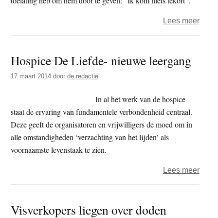
toelating heb om hem door te geven: “Ik kom niets tekort”. ’
over
Lees meer
Wat
nooit
Hospice De Liefde- nieuwe leergang
overg
17 maart 2014
door
de redactie
In al het werk van de hospice
staat de ervaring van fundamentele verbondenheid centraal.
Deze geeft de organisatoren en vrijwilligers de moed om in
alle omstandigheden ‘verzachting van het lijden’ als
voornaamste levenstaak te zien.
over
Lees meer
Hosp
De
Visverkopers liegen over doden
Liefd