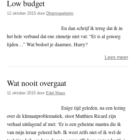
Low budget
in
de
12 oktober 2015
door
Dharmapelgrim
Lage
Land
En dan schrijf ik terug dat ik in
–
het hele verband dat ene zinnetje niet vat: “Er is al genoeg
7
lijden…” Wat bedoel je daarmee, Harry?
dece
over
Lees meer
2015
Low
budg
Wat nooit overgaat
11 oktober 2015
door
Edel Maex
Enige tijd geleden, na een lezing
over de klimaatproblematiek, sloot Matthieu Ricard zijn
verhaal uitdagend af met: ‘Er is een geheime mantra die ik
van mijn leraar geleerd heb. Ik weet zelfs niet of ik wel de