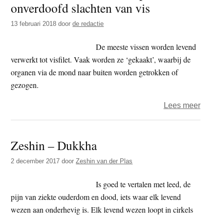
onverdoofd slachten van vis
t
e
e
s
13 februari 2018
door
de redactie
i
De meeste vissen worden levend
t
verwerkt tot visfilet. Vaak worden ze ‘gekaakt’, waarbij de
e
organen via de mond naar buiten worden getrokken of
gezogen.
over
Lees meer
Wakk
Dier
Zeshin – Dukkha
wil
verb
2 december 2017
door
Zeshin van der Plas
op
onve
Is goed te vertalen met leed, de
slach
pijn van ziekte ouderdom en dood, iets waar elk levend
van
wezen aan onderhevig is. Elk levend wezen loopt in cirkels