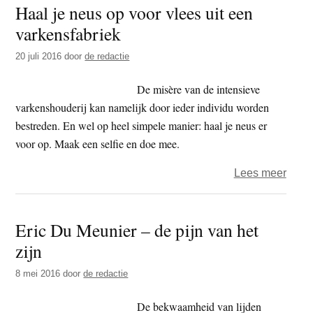
Haal je neus op voor vlees uit een
varkensfabriek
20 juli 2016
door
de redactie
De misère van de intensieve
varkenshouderij kan namelijk door ieder individu worden
bestreden. En wel op heel simpele manier: haal je neus er
voor op. Maak een selfie en doe mee.
over
Lees meer
Haal
je
Eric Du Meunier – de pijn van het
neus
zijn
op
voor
8 mei 2016
door
de redactie
vlees
uit
De bekwaamheid van lijden