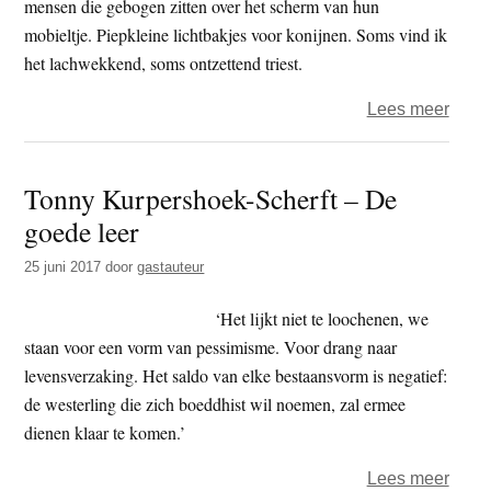
mensen die gebogen zitten over het scherm van hun
mobieltje. Piepkleine lichtbakjes voor konijnen. Soms vind ik
het lachwekkend, soms ontzettend triest.
over
Lees meer
Ksaf
–
Tonny Kurpershoek-Scherft – De
Swip
goede leer
naar
geluk
25 juni 2017
door
gastauteur
‘Het lijkt niet te loochenen, we
staan voor een vorm van pessimisme. Voor drang naar
levensverzaking. Het saldo van elke bestaansvorm is negatief:
de westerling die zich boeddhist wil noemen, zal ermee
dienen klaar te komen.’
over
Lees meer