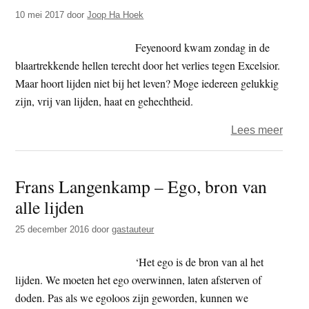
10 mei 2017
door
Joop Ha Hoek
Feyenoord kwam zondag in de
blaartrekkende hellen terecht door het verlies tegen Excelsior.
Maar hoort lijden niet bij het leven? Moge iedereen gelukkig
zijn, vrij van lijden, haat en gehechtheid.
over
Lees meer
Het
jaar
Frans Langenkamp – Ego, bron van
2017
alle lijden
–
de
25 december 2016
door
gastauteur
honde
dag
‘Het ego is de bron van al het
–
lijden. We moeten het ego overwinnen, laten afsterven of
Feye
doden. Pas als we egoloos zijn geworden, kunnen we
2