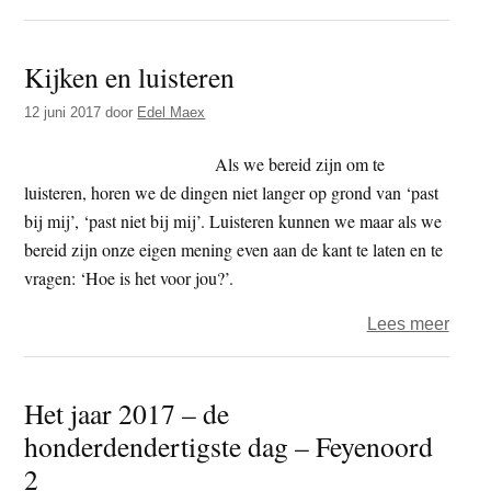
Tonn
Kurp
Kijken en luisteren
Scher
–
12 juni 2017
door
Edel Maex
De
goed
Als we bereid zijn om te
leer
luisteren, horen we de dingen niet langer op grond van ‘past
bij mij’, ‘past niet bij mij’. Luisteren kunnen we maar als we
bereid zijn onze eigen mening even aan de kant te laten en te
vragen: ‘Hoe is het voor jou?’.
over
Lees meer
Kijke
en
Het jaar 2017 – de
luist
honderdendertigste dag – Feyenoord
2