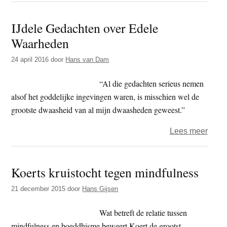
Edel
IJdele Gedachten over Edele
Waar
Waarheden
bezo
Leice
24 april 2016
door
Hans van Dam
City
de
“Al die gedachten serieus nemen
winst
alsof het goddelijke ingevingen waren, is misschien wel de
grootste dwaasheid van al mijn dwaasheden geweest.”
over
Lees meer
IJdel
Geda
Koerts kruistocht tegen mindfulness
over
Edel
21 december 2015
door
Hans Gijsen
Waar
Wat betreft de relatie tussen
mindfulness en boeddhisme beweert Koert de grootst