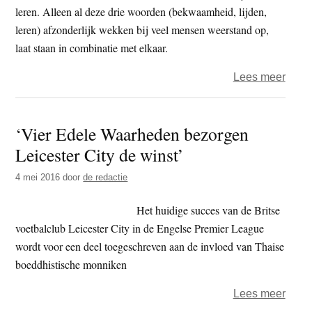
een
leren. Alleen al deze drie woorden (bekwaamheid, lijden,
varke
leren) afzonderlijk wekken bij veel mensen weerstand op,
laat staan in combinatie met elkaar.
over
Lees meer
Eric
Du
‘Vier Edele Waarheden bezorgen
Meun
Leicester City de winst’
–
de
4 mei 2016
door
de redactie
pijn
van
Het huidige succes van de Britse
het
voetbalclub Leicester City in de Engelse Premier League
zijn
wordt voor een deel toegeschreven aan de invloed van Thaise
boeddhistische monniken
over
Lees meer
‘Vier