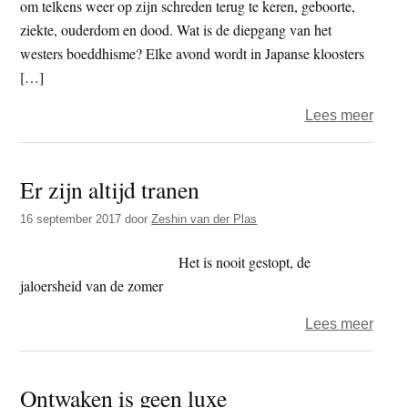
vis
om telkens weer op zijn schreden terug te keren, geboorte,
ziekte, ouderdom en dood. Wat is de diepgang van het
westers boeddhisme? Elke avond wordt in Japanse kloosters
[…]
over
Lees meer
Zesh
–
Er zijn altijd tranen
Dukk
16 september 2017
door
Zeshin van der Plas
Het is nooit gestopt, de
jaloersheid van de zomer
over
Lees meer
Er
zijn
Ontwaken is geen luxe
altijd